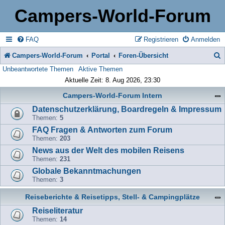
Campers-World-Forum
FAQ
Registrieren
Anmelden
Campers-World-Forum
Portal
Foren-Übersicht
Unbeantwortete Themen
Aktive Themen
u
Aktuelle Zeit: 8. Aug 2026, 23:30
c
Campers-World-Forum Intern
h
Datenschutzerklärung, Boardregeln & Impressum
e
Themen:
5
FAQ Fragen & Antworten zum Forum
Themen:
203
News aus der Welt des mobilen Reisens
Themen:
231
Globale Bekanntmachungen
Themen:
3
Reiseberichte & Reisetipps, Stell- & Campingplätze
Reiseliteratur
Themen:
14