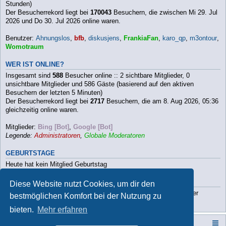
Stunden)
Der Besucherrekord liegt bei
170043
Besuchern, die zwischen Mi 29. Jul
2026 und Do 30. Jul 2026 online waren.
Benutzer:
Ahnungslos
,
bfb
,
diskusjens
,
FrankiaFan
,
karo_qp
,
m3ontour
,
Womotraum
WER IST ONLINE?
Insgesamt sind
588
Besucher online :: 2 sichtbare Mitglieder, 0
unsichtbare Mitglieder und 586 Gäste (basierend auf den aktiven
Besuchern der letzten 5 Minuten)
Der Besucherrekord liegt bei
2717
Besuchern, die am 8. Aug 2026, 05:36
gleichzeitig online waren.
Mitglieder:
Bing [Bot]
,
Google [Bot]
Legende:
Administratoren
,
Globale Moderatoren
GEBURTSTAGE
Heute hat kein Mitglied Geburtstag
STATISTIK
Diese Website nutzt Cookies, um dir den
Beiträge insgesamt
112790
• Themen insgesamt
9813
• Mitglieder
bestmöglichen Komfort bei der Nutzung zu
insgesamt
3202
• Unser neuestes Mitglied:
Paula2026
bieten.
Mehr erfahren
Campers-World-Forum
Portal
Foren-Übersicht