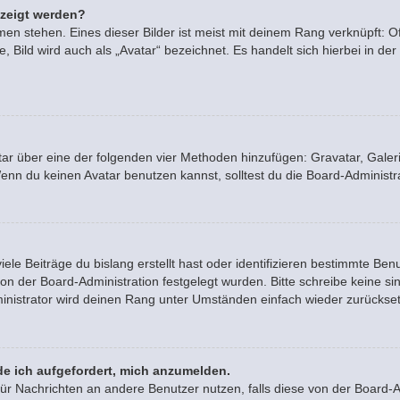
ezeigt werden?
en stehen. Eines dieser Bilder ist meist mit deinem Rang verknüpft: Of
Bild wird auch als „Avatar“ bezeichnet. Es handelt sich hierbei in der
vatar über eine der folgenden vier Methoden hinzufügen: Gravatar, Gal
n du keinen Avatar benutzen kannst, solltest du die Board-Administra
le Beiträge du bislang erstellt hast oder identifizieren bestimmte B
von der Board-Administration festgelegt wurden. Bitte schreibe keine 
inistrator wird deinen Rang unter Umständen einfach wieder zurückse
de ich aufgefordert, mich anzumelden.
n für Nachrichten an andere Benutzer nutzen, falls diese von der Board