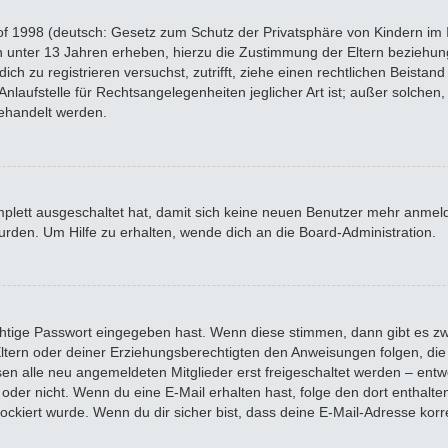
f 1998 (deutsch: Gesetz zum Schutz der Privatsphäre von Kindern im In
n unter 13 Jahren erheben, hierzu die Zustimmung der Eltern beziehu
 dich zu registrieren versuchst, zutrifft, ziehe einen rechtlichen Beista
laufstelle für Rechtsangelegenheiten jeglicher Art ist; außer solchen, 
ehandelt werden.
omplett ausgeschaltet hat, damit sich keine neuen Benutzer mehr anme
rden. Um Hilfe zu erhalten, wende dich an die Board-Administration.
chtige Passwort eingegeben hast. Wenn diese stimmen, dann gibt es z
 Eltern oder deiner Erziehungsberechtigten den Anweisungen folgen, die 
sen alle neu angemeldeten Mitglieder erst freigeschaltet werden – entwe
 ist oder nicht. Wenn du eine E-Mail erhalten hast, folge den dort enth
ockiert wurde. Wenn du dir sicher bist, dass deine E-Mail-Adresse kor