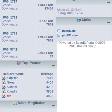
IMG_1717
Größe:
138.15 KiB
Downloads:
13406
Majestic-12 [Bot]
7. Aug 2026, 12:14
IMG_1738
Links
Größe:
57.12 KiB
Downloads:
7658
Board3.de
IMG_1733
phpBB.com
Größe:
179.63 KiB
Downloads:
7658
Powered by
Board3 Portal
© 2009 -
2015 Board3 Group
IMG_5742
Größe:
265.51 KiB
Downloads:
57
Top Poster
Benutzername
Beiträge
oldpitter
7419
Nixus
4404
Akinom
4292
Klaudia
3853
bfb
3822
Neue Mitglieder