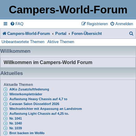
Campers-World-Forum
FAQ
Registrieren
Anmelden
Campers-World-Forum
Portal
Foren-Übersicht
Unbeantwortete Themen
Aktive Themen
u
Willkommen
c
h
Willkommen im Campers-World Forum
e
Aktuelles
Aktuelle Themen
AlKo Zusatzluftfederung
Winterkompletträder
Auflastung Heavy Chassis auf 4,7 to
Caravan Salon Düsseldorf 2026
Wechselrichter mit Anpassung an Landstrom
Auflastung Light Chassis auf 4,25 to.
Nr. 1041
Nr. 1040
Nr. 1039
Brot backen im WoMo