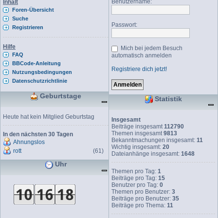
Benutzername:
Inhalt
Foren-Übersicht
Suche
Passwort:
Registrieren
Hilfe
Mich bei jedem Besuch
FAQ
automatisch anmelden
BBCode-Anleitung
Registriere dich jetzt!
Nutzungsbedingungen
Datenschutzrichtlinie
Geburtstage
Statistik
Heute hat kein Mitglied Geburtstag
Insgesamt
Beiträge insgesamt
112790
Themen insgesamt
9813
In den nächsten 30 Tagen
Bekanntmachungen insgesamt:
11
Ahnungslos
Wichtig insgesamt:
20
rott
(61)
Dateianhänge insgesamt:
1648
Uhr
Themen pro Tag:
1
Beiträge pro Tag:
15
Benutzer pro Tag:
0
Themen pro Benutzer:
3
Beiträge pro Benutzer:
35
Beiträge pro Thema:
11