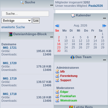
Suche
Mitglieder insgesamt
3202
Unser neuestes Mitglied:
Paula2026
Kalender
Aug. 2026
erweiterte Suche
So
Mo
Di
Mi
Do
Fr
Sa
Dateianhänge-Block
1
2
3
4
5
6
7
8
9
10
11
12
13
14
15
16
17
18
19
20
21
22
Dateiname
23
24
25
26
27
28
29
IMG_1721
30
31
Größe:
195.81 KiB
Downloads:
13406
Das Team
IMG_1720
Größe:
179.18 KiB
Administratoren
Downloads:
13406
bfb
Forenleitung
IMG_1719
Support
Größe:
139.57 KiB
Downloads:
13406
Moderatoren
Edgar
IMG_1718
FrankiaFan
Größe:
130.18 KiB
Womotraum
Downloads:
13406
Letzte Bots