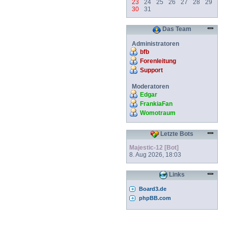
23
24
25
26
27
28
29
30
31
Das Team
Administratoren
bfb
Forenleitung
Support
Moderatoren
Edgar
FrankiaFan
Womotraum
Letzte Bots
Majestic-12 [Bot]
8. Aug 2026, 18:03
Links
Board3.de
phpBB.com