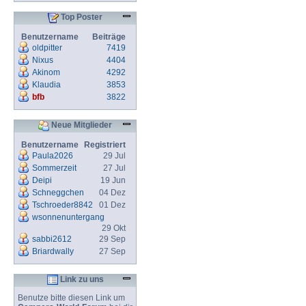
Top Poster
Benutzername
Beiträge
oldpitter
7419
Nixus
4404
Akinom
4292
Klaudia
3853
bfb
3822
Neue Mitglieder
Benutzername
Registriert
Paula2026
29 Jul
Sommerzeit
27 Jul
Deipi
19 Jun
Schneggchen
04 Dez
Tschroeder8842
01 Dez
wsonnenuntergang
29 Okt
sabbi2612
29 Sep
Briardwally
27 Sep
Link zu uns
Benutze bitte diesen Link um