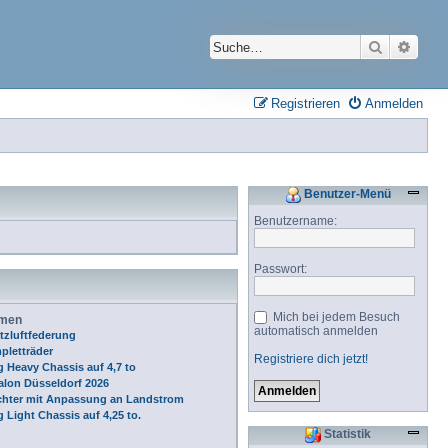
Suche
Erwei
Registrieren
Anmelden
Benutzer-Menü
Benutzername:
Passwort:
Mich bei jedem Besuch
emen
automatisch anmelden
tzluftfederung
pletträder
Registriere dich jetzt!
 Heavy Chassis auf 4,7 to
alon Düsseldorf 2026
chter mit Anpassung an Landstrom
 Light Chassis auf 4,25 to.
Statistik