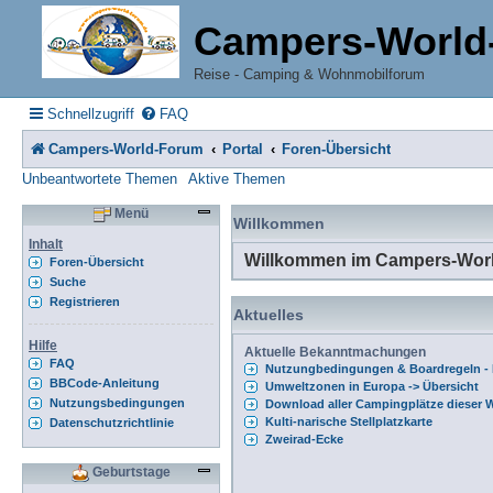
Campers-World
Reise - Camping & Wohnmobilforum
Schnellzugriff
FAQ
Campers-World-Forum
Portal
Foren-Übersicht
Unbeantwortete Themen
Aktive Themen
Menü
Willkommen
Inhalt
Willkommen im Campers-Wor
Foren-Übersicht
Suche
Registrieren
Aktuelles
Hilfe
Aktuelle Bekanntmachungen
FAQ
Nutzungbedingungen & Boardregeln - B
BBCode-Anleitung
Umweltzonen in Europa -> Übersicht
Nutzungsbedingungen
Download aller Campingplätze dieser W
Kulti-narische Stellplatzkarte
Datenschutzrichtlinie
Zweirad-Ecke
Geburtstage