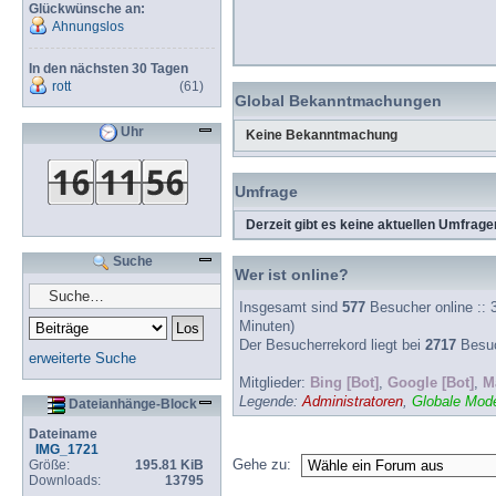
Glückwünsche an:
Ahnungslos
In den nächsten 30 Tagen
rott
(61)
Global Bekanntmachungen
Uhr
Keine Bekanntmachung
Umfrage
Derzeit gibt es keine aktuellen Umfrage
Suche
Wer ist online?
Insgesamt sind
577
Besucher online :: 3
Minuten)
Der Besucherrekord liegt bei
2717
Besuch
erweiterte Suche
Mitglieder:
Bing [Bot]
,
Google [Bot]
,
Ma
Legende:
Administratoren
,
Globale Mode
Dateianhänge-Block
Dateiname
IMG_1721
Gehe zu:
Größe:
195.81 KiB
Downloads:
13795