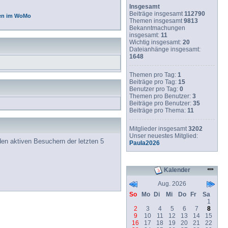
Insgesamt
Beiträge insgesamt
112790
en im WoMo
Themen insgesamt
9813
Bekanntmachungen
insgesamt:
11
Wichtig insgesamt:
20
Dateianhänge insgesamt:
1648
Themen pro Tag:
1
Beiträge pro Tag:
15
Benutzer pro Tag:
0
Themen pro Benutzer:
3
Beiträge pro Benutzer:
35
Beiträge pro Thema:
11
Mitglieder insgesamt
3202
Unser neuestes Mitglied:
den aktiven Besuchern der letzten 5
Paula2026
Kalender
Aug. 2026
So
Mo
Di
Mi
Do
Fr
Sa
1
2
3
4
5
6
7
8
9
10
11
12
13
14
15
16
17
18
19
20
21
22