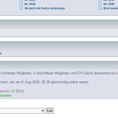
Nr. 1018
Nr. 1039
Ab jetzt mit Katze unterwegs
Brot back
n
 sichtbare Mitglieder, 0 unsichtbare Mitglieder und 574 Gäste (basierend auf 
ern, die am 8. Aug 2026, 05:36 gleichzeitig online waren.
jestic-12 [Bot]
ratoren