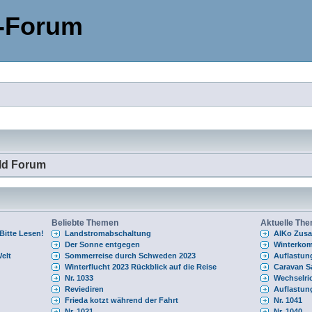
-Forum
ld Forum
Beliebte Themen
Aktuelle Th
itte Lesen!
Landstromabschaltung
AlKo Zusa
Der Sonne entgegen
Winterkom
elt
Sommerreise durch Schweden 2023
Auflastung
Winterflucht 2023 Rückblick auf die Reise
Caravan S
Nr. 1033
Wechselri
Reviediren
Auflastung
Frieda kotzt während der Fahrt
Nr. 1041
Nr. 1021
Nr. 1040