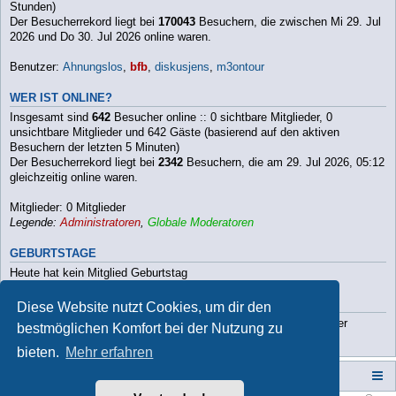
Stunden)
Der Besucherrekord liegt bei
170043
Besuchern, die zwischen Mi 29. Jul
2026 und Do 30. Jul 2026 online waren.
Benutzer:
Ahnungslos
,
bfb
,
diskusjens
,
m3ontour
WER IST ONLINE?
Insgesamt sind
642
Besucher online :: 0 sichtbare Mitglieder, 0
unsichtbare Mitglieder und 642 Gäste (basierend auf den aktiven
Besuchern der letzten 5 Minuten)
Der Besucherrekord liegt bei
2342
Besuchern, die am 29. Jul 2026, 05:12
gleichzeitig online waren.
Mitglieder: 0 Mitglieder
Legende:
Administratoren
,
Globale Moderatoren
GEBURTSTAGE
Heute hat kein Mitglied Geburtstag
STATISTIK
Diese Website nutzt Cookies, um dir den
Beiträge insgesamt
112790
• Themen insgesamt
9813
• Mitglieder
bestmöglichen Komfort bei der Nutzung zu
insgesamt
3202
• Unser neuestes Mitglied:
Paula2026
bieten.
Mehr erfahren
Campers-World-Forum
Portal
Foren-Übersicht