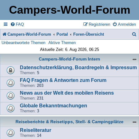
Campers-World-Forum
FAQ
Registrieren
Anmelden
Campers-World-Forum
Portal
Foren-Übersicht
Unbeantwortete Themen
Aktive Themen
u
Aktuelle Zeit: 6. Aug 2026, 06:25
c
Campers-World-Forum Intern
h
Datenschutzerklärung, Boardregeln & Impressum
e
Themen:
5
FAQ Fragen & Antworten zum Forum
Themen:
203
News aus der Welt des mobilen Reisens
Themen:
231
Globale Bekanntmachungen
Themen:
3
Reiseberichte & Reisetipps, Stell- & Campingplätze
Reiseliteratur
Themen:
14