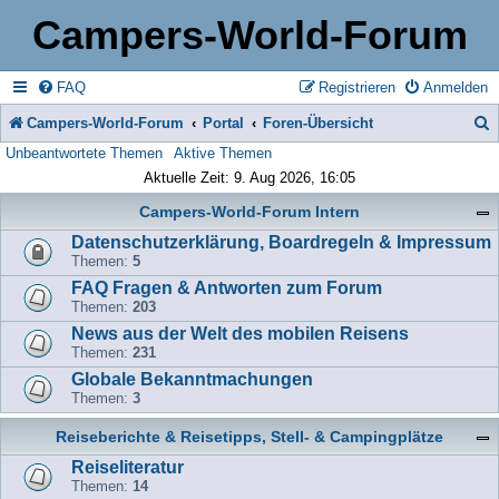
Campers-World-Forum
FAQ
Registrieren
Anmelden
Campers-World-Forum
Portal
Foren-Übersicht
Unbeantwortete Themen
Aktive Themen
u
Aktuelle Zeit: 9. Aug 2026, 16:05
c
Campers-World-Forum Intern
h
Datenschutzerklärung, Boardregeln & Impressum
e
Themen:
5
FAQ Fragen & Antworten zum Forum
Themen:
203
News aus der Welt des mobilen Reisens
Themen:
231
Globale Bekanntmachungen
Themen:
3
Reiseberichte & Reisetipps, Stell- & Campingplätze
Reiseliteratur
Themen:
14