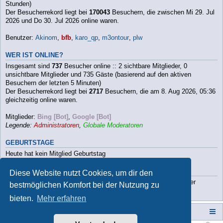
Stunden)
Der Besucherrekord liegt bei
170043
Besuchern, die zwischen Mi 29. Jul
2026 und Do 30. Jul 2026 online waren.
Benutzer:
Akinom
,
bfb
,
karo_qp
,
m3ontour
,
plw
WER IST ONLINE?
Insgesamt sind
737
Besucher online :: 2 sichtbare Mitglieder, 0
unsichtbare Mitglieder und 735 Gäste (basierend auf den aktiven
Besuchern der letzten 5 Minuten)
Der Besucherrekord liegt bei
2717
Besuchern, die am 8. Aug 2026, 05:36
gleichzeitig online waren.
Mitglieder:
Bing [Bot]
,
Google [Bot]
Legende:
Administratoren
,
Globale Moderatoren
GEBURTSTAGE
Heute hat kein Mitglied Geburtstag
STATISTIK
Diese Website nutzt Cookies, um dir den
Beiträge insgesamt
112790
• Themen insgesamt
9813
• Mitglieder
bestmöglichen Komfort bei der Nutzung zu
insgesamt
3202
• Unser neuestes Mitglied:
Paula2026
bieten.
Mehr erfahren
Campers-World-Forum
Portal
Foren-Übersicht