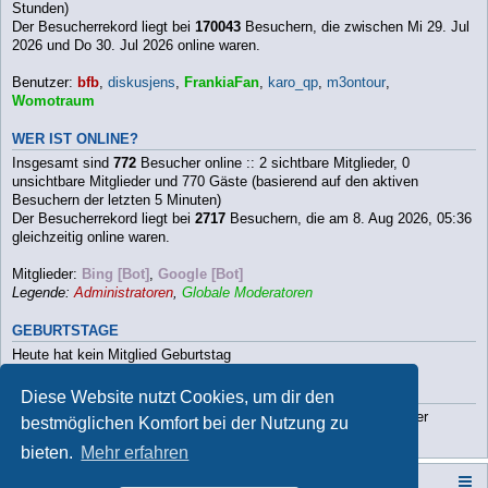
Stunden)
Der Besucherrekord liegt bei
170043
Besuchern, die zwischen Mi 29. Jul
2026 und Do 30. Jul 2026 online waren.
Benutzer:
bfb
,
diskusjens
,
FrankiaFan
,
karo_qp
,
m3ontour
,
Womotraum
WER IST ONLINE?
Insgesamt sind
772
Besucher online :: 2 sichtbare Mitglieder, 0
unsichtbare Mitglieder und 770 Gäste (basierend auf den aktiven
Besuchern der letzten 5 Minuten)
Der Besucherrekord liegt bei
2717
Besuchern, die am 8. Aug 2026, 05:36
gleichzeitig online waren.
Mitglieder:
Bing [Bot]
,
Google [Bot]
Legende:
Administratoren
,
Globale Moderatoren
GEBURTSTAGE
Heute hat kein Mitglied Geburtstag
STATISTIK
Diese Website nutzt Cookies, um dir den
Beiträge insgesamt
112790
• Themen insgesamt
9813
• Mitglieder
bestmöglichen Komfort bei der Nutzung zu
insgesamt
3202
• Unser neuestes Mitglied:
Paula2026
bieten.
Mehr erfahren
Campers-World-Forum
Portal
Foren-Übersicht