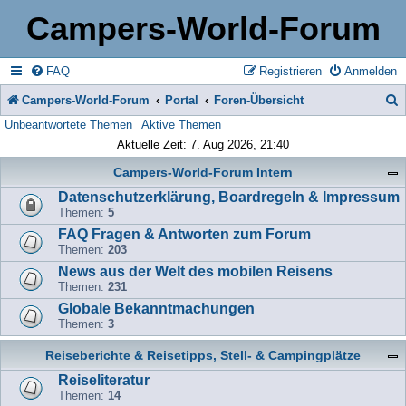
Campers-World-Forum
FAQ
Registrieren
Anmelden
Campers-World-Forum
Portal
Foren-Übersicht
Unbeantwortete Themen
Aktive Themen
u
Aktuelle Zeit: 7. Aug 2026, 21:40
c
Campers-World-Forum Intern
h
Datenschutzerklärung, Boardregeln & Impressum
e
Themen:
5
FAQ Fragen & Antworten zum Forum
Themen:
203
News aus der Welt des mobilen Reisens
Themen:
231
Globale Bekanntmachungen
Themen:
3
Reiseberichte & Reisetipps, Stell- & Campingplätze
Reiseliteratur
Themen:
14