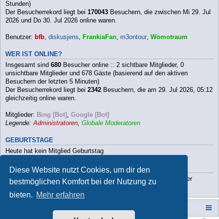
Stunden)
Der Besucherrekord liegt bei
170043
Besuchern, die zwischen Mi 29. Jul
2026 und Do 30. Jul 2026 online waren.
Benutzer:
bfb
,
diskusjens
,
FrankiaFan
,
m3ontour
,
Womotraum
WER IST ONLINE?
Insgesamt sind
680
Besucher online :: 2 sichtbare Mitglieder, 0
unsichtbare Mitglieder und 678 Gäste (basierend auf den aktiven
Besuchern der letzten 5 Minuten)
Der Besucherrekord liegt bei
2342
Besuchern, die am 29. Jul 2026, 05:12
gleichzeitig online waren.
Mitglieder:
Bing [Bot]
,
Google [Bot]
Legende:
Administratoren
,
Globale Moderatoren
GEBURTSTAGE
Heute hat kein Mitglied Geburtstag
STATISTIK
Diese Website nutzt Cookies, um dir den
Beiträge insgesamt
112790
• Themen insgesamt
9813
• Mitglieder
bestmöglichen Komfort bei der Nutzung zu
insgesamt
3202
• Unser neuestes Mitglied:
Paula2026
bieten.
Mehr erfahren
Campers-World-Forum
Portal
Foren-Übersicht