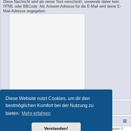
Diese Nachricht wird als reiner Text verschickt, verwende daher kein
HTML oder BBCode. Als Antwort-Adresse für die E-Mail wird deine E-
Mail-Adresse angegeben.
Diese Website nutzt Cookies, um dir den
bestmöglichen Komfort bei der Nutzung zu
bieten.
Mehr erfahren
Campers-World-Forum
Portal
Foren-Übersicht
Verstanden!
Style developer by
forum tricolor
,
Powered by
phpBB
® Forum Software ©