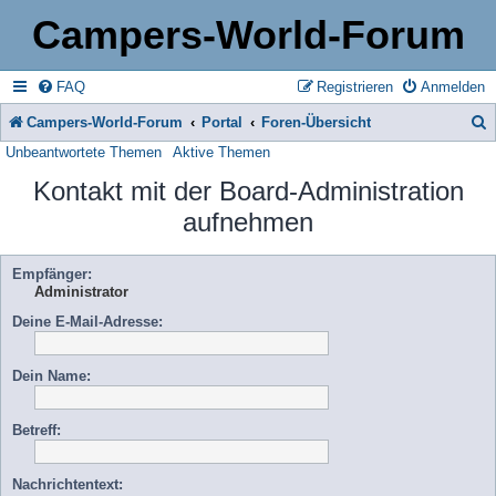
Campers-World-Forum
FAQ
Registrieren
Anmelden
Campers-World-Forum
Portal
Foren-Übersicht
Unbeantwortete Themen
Aktive Themen
u
Kontakt mit der Board-Administration
c
aufnehmen
h
e
Empfänger:
Administrator
Deine E-Mail-Adresse:
Dein Name:
Betreff:
Nachrichtentext: