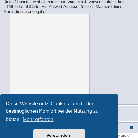
Diese Nachricht wird als reiner Text verschickt, verwende daher kein
HTML oder BBCode. Als Antwort-Adresse für die E-Mail wird deine E-
Mail-Adresse angegeben.
Diese Website nutzt Cookies, um dir den
bestmöglichen Komfort bei der Nutzung zu
bieten.
Mehr erfahren
Campers-World-Forum
Portal
Foren-Übersicht
Verstanden!
Style developer by
forum tricolor
,
Powered by
phpBB
® Forum Software ©