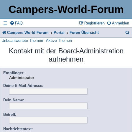
Campers-World-Forum
FAQ
Registrieren
Anmelden
Campers-World-Forum
Portal
Foren-Übersicht
Unbeantwortete Themen
Aktive Themen
u
Kontakt mit der Board-Administration
c
aufnehmen
h
e
Empfänger:
Administrator
Deine E-Mail-Adresse:
Dein Name:
Betreff:
Nachrichtentext: