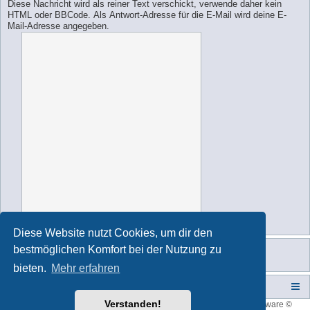
Diese Nachricht wird als reiner Text verschickt, verwende daher kein
HTML oder BBCode. Als Antwort-Adresse für die E-Mail wird deine E-
Mail-Adresse angegeben.
Diese Website nutzt Cookies, um dir den
bestmöglichen Komfort bei der Nutzung zu
bieten.
Mehr erfahren
Campers-World-Forum
Portal
Foren-Übersicht
Verstanden!
Style developer by
forum tricolor
,
Powered by
phpBB
® Forum Software ©