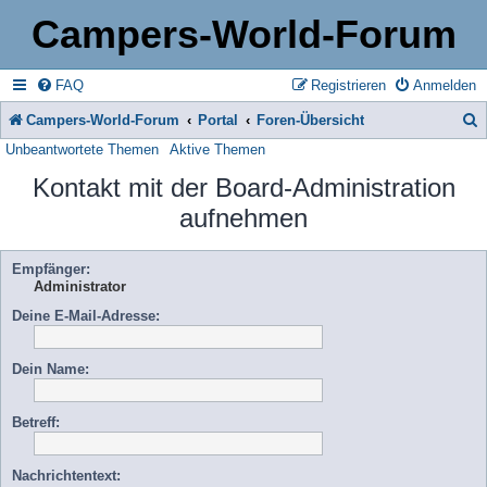
Campers-World-Forum
FAQ
Registrieren
Anmelden
Campers-World-Forum
Portal
Foren-Übersicht
Unbeantwortete Themen
Aktive Themen
u
Kontakt mit der Board-Administration
c
aufnehmen
h
e
Empfänger:
Administrator
Deine E-Mail-Adresse:
Dein Name:
Betreff:
Nachrichtentext: