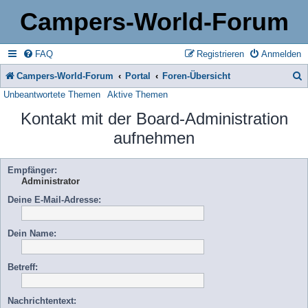
Campers-World-Forum
FAQ
Registrieren
Anmelden
Campers-World-Forum
Portal
Foren-Übersicht
Unbeantwortete Themen
Aktive Themen
u
Kontakt mit der Board-Administration
c
aufnehmen
h
e
Empfänger:
Administrator
Deine E-Mail-Adresse:
Dein Name:
Betreff:
Nachrichtentext: