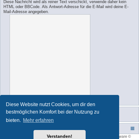
Diese Nachricht wird als reiner Text verschickt, verwende daher kein
HTML oder BBCode. Als Antwort-Adresse für die E-Mail wird deine E-
Mail-Adresse angegeben.
Diese Website nutzt Cookies, um dir den
bestmöglichen Komfort bei der Nutzung zu
bieten.
Mehr erfahren
Campers-World-Forum
Portal
Foren-Übersicht
Verstanden!
Style developer by
forum tricolor
,
Powered by
phpBB
® Forum Software ©