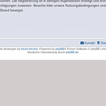
nnen. Die Registrierung ist in wenigen Augenblicken erledigt und ermö
rechtigungen zuweisen. Beachte bitte unsere Nutzungsbedingungen und d
m Board bewegst.
Kontakt
Da
yle developer by
forum tricolor
,
Powered by
phpBB
® Forum Software © phpBB Limi
Deutsche Übersetzung durch
phpBB.de