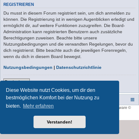
REGISTRIEREN
Du musst in diesem Forum registriert sein, um dich anmelden zu
können. Die Registrierung ist in wenigen Augenblicken erledigt und
ermöglicht dir, auf weitere Funktionen zuzugreifen. Die Board-
Administration kann registrierten Benutzern auch zusätzliche
Berechtigungen zuweisen. Beachte bitte unsere
Nutzungsbedingungen und die verwandten Regelungen, bevor du
dich registrierst. Bitte beachte auch die jeweiligen Forenregeln,
wenn du dich in diesem Board bewegst.
Nutzungsbedingungen
|
Datenschutzrichtlinie
Registrieren
Diese Website nutzt Cookies, um dir den
bestmöglichen Komfort bei der Nutzung zu
Campers-World-Forum
Portal
Foren-Übersicht
bieten.
Mehr erfahren
Style developer by
forum tricolor
,
Powered by
phpBB
® Forum Software ©
phpBB Limited
Deutsche Übersetzung durch
phpBB.de
Verstanden!