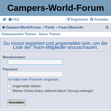
Campers-World-Forum
FAQ
Registrieren
Anmelden
Campers-World-Forum
Portal
Foren-Übersicht
Unbeantwortete Themen
Aktive Themen
u
c
Du musst registriert und angemeldet sein, um die
Liste der Team-Mitglieder anzuschauen.
h
e
Benutzername:
Passwort:
Ich habe mein Passwort vergessen
Angemeldet bleiben
Meinen Online-Status während dieser Sitzung verbergen