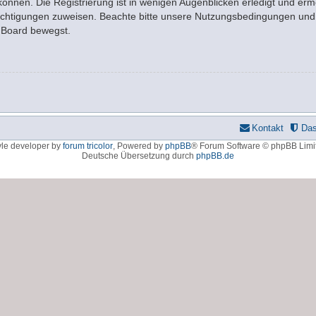
nnen. Die Registrierung ist in wenigen Augenblicken erledigt und ermö
rechtigungen zuweisen. Beachte bitte unsere Nutzungsbedingungen und d
m Board bewegst.
Kontakt
Da
yle developer by
forum tricolor
,
Powered by
phpBB
® Forum Software © phpBB Limi
Deutsche Übersetzung durch
phpBB.de