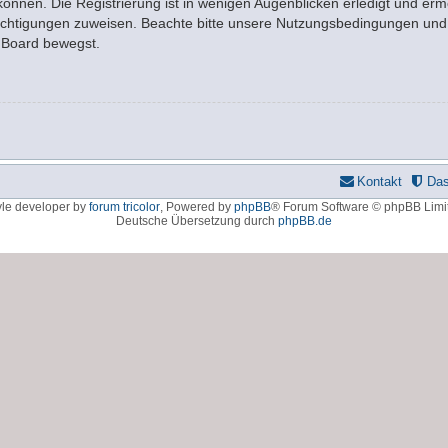
nnen. Die Registrierung ist in wenigen Augenblicken erledigt und ermö
rechtigungen zuweisen. Beachte bitte unsere Nutzungsbedingungen und d
m Board bewegst.
Kontakt
Da
yle developer by
forum tricolor
,
Powered by
phpBB
® Forum Software © phpBB Limi
Deutsche Übersetzung durch
phpBB.de