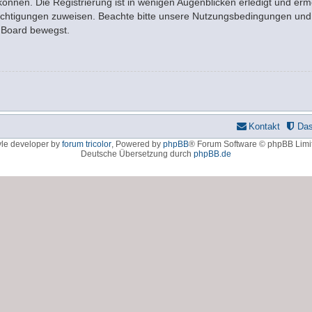
nnen. Die Registrierung ist in wenigen Augenblicken erledigt und ermö
rechtigungen zuweisen. Beachte bitte unsere Nutzungsbedingungen und d
m Board bewegst.
Kontakt
Da
yle developer by
forum tricolor
,
Powered by
phpBB
® Forum Software © phpBB Limi
Deutsche Übersetzung durch
phpBB.de