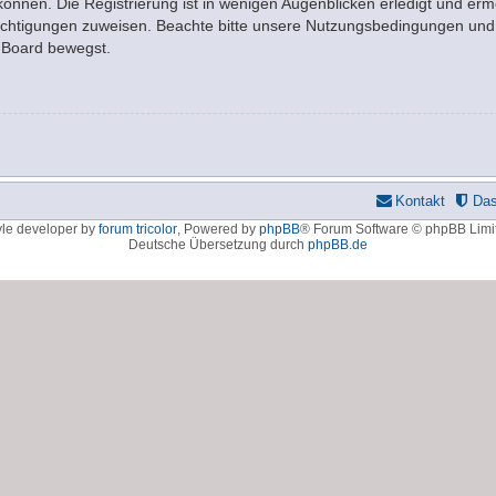
nnen. Die Registrierung ist in wenigen Augenblicken erledigt und ermö
rechtigungen zuweisen. Beachte bitte unsere Nutzungsbedingungen und d
m Board bewegst.
Kontakt
Da
yle developer by
forum tricolor
,
Powered by
phpBB
® Forum Software © phpBB Limi
Deutsche Übersetzung durch
phpBB.de