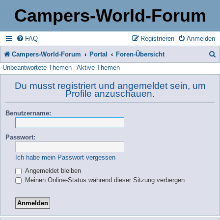
Campers-World-Forum
FAQ
Registrieren
Anmelden
Campers-World-Forum
Portal
Foren-Übersicht
Unbeantwortete Themen
Aktive Themen
u
c
Du musst registriert und angemeldet sein, um
Profile anzuschauen.
h
e
Benutzername:
Passwort:
Ich habe mein Passwort vergessen
Angemeldet bleiben
Meinen Online-Status während dieser Sitzung verbergen