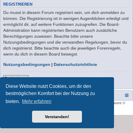
REGISTRIEREN
Du musst in diesem Forum registriert sein, um dich anmelden zu
können. Die Registrierung ist in wenigen Augenblicken erledigt und
ermöglicht dir, auf weitere Funktionen zuzugreifen. Die Board-
Administration kann registrierten Benutzern auch zusätzliche
Berechtigungen zuweisen. Beachte bitte unsere
Nutzungsbedingungen und die verwandten Regelungen, bevor du
dich registrierst. Bitte beachte auch die jeweiligen Forenregeln,
wenn du dich in diesem Board bewegst.
Nutzungsbedingungen
|
Datenschutzrichtlinie
Registrieren
Diese Website nutzt Cookies, um dir den
bestmöglichen Komfort bei der Nutzung zu
Campers-World-Forum
Portal
Foren-Übersicht
bieten.
Mehr erfahren
Style developer by
forum tricolor
,
Powered by
phpBB
® Forum Software ©
phpBB Limited
Deutsche Übersetzung durch
phpBB.de
Verstanden!