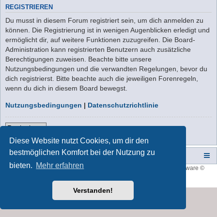
REGISTRIEREN
Du musst in diesem Forum registriert sein, um dich anmelden zu
können. Die Registrierung ist in wenigen Augenblicken erledigt und
ermöglicht dir, auf weitere Funktionen zuzugreifen. Die Board-
Administration kann registrierten Benutzern auch zusätzliche
Berechtigungen zuweisen. Beachte bitte unsere
Nutzungsbedingungen und die verwandten Regelungen, bevor du
dich registrierst. Bitte beachte auch die jeweiligen Forenregeln,
wenn du dich in diesem Board bewegst.
Nutzungsbedingungen
|
Datenschutzrichtlinie
Registrieren
Diese Website nutzt Cookies, um dir den
bestmöglichen Komfort bei der Nutzung zu
Campers-World-Forum
Portal
Foren-Übersicht
bieten.
Mehr erfahren
Style developer by
forum tricolor
,
Powered by
phpBB
® Forum Software ©
phpBB Limited
Deutsche Übersetzung durch
phpBB.de
Verstanden!