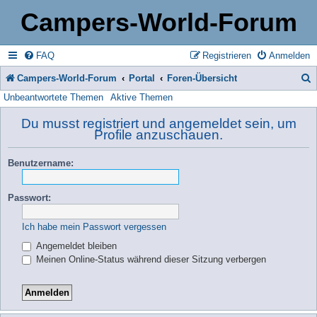
Campers-World-Forum
FAQ
Registrieren
Anmelden
Campers-World-Forum
Portal
Foren-Übersicht
Unbeantwortete Themen
Aktive Themen
u
c
Du musst registriert und angemeldet sein, um
Profile anzuschauen.
h
e
Benutzername:
Passwort:
Ich habe mein Passwort vergessen
Angemeldet bleiben
Meinen Online-Status während dieser Sitzung verbergen