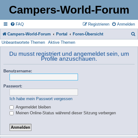
Campers-World-Forum
FAQ
Registrieren
Anmelden
Campers-World-Forum
Portal
Foren-Übersicht
Unbeantwortete Themen
Aktive Themen
u
c
Du musst registriert und angemeldet sein, um
Profile anzuschauen.
h
e
Benutzername:
Passwort:
Ich habe mein Passwort vergessen
Angemeldet bleiben
Meinen Online-Status während dieser Sitzung verbergen