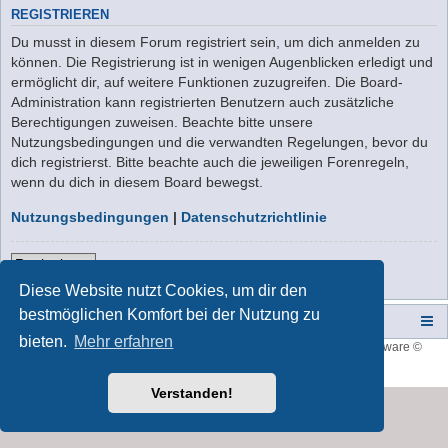
REGISTRIEREN
Du musst in diesem Forum registriert sein, um dich anmelden zu
können. Die Registrierung ist in wenigen Augenblicken erledigt und
ermöglicht dir, auf weitere Funktionen zuzugreifen. Die Board-
Administration kann registrierten Benutzern auch zusätzliche
Berechtigungen zuweisen. Beachte bitte unsere
Nutzungsbedingungen und die verwandten Regelungen, bevor du
dich registrierst. Bitte beachte auch die jeweiligen Forenregeln,
wenn du dich in diesem Board bewegst.
Nutzungsbedingungen
|
Datenschutzrichtlinie
Registrieren
Diese Website nutzt Cookies, um dir den
bestmöglichen Komfort bei der Nutzung zu
Campers-World-Forum
Portal
Foren-Übersicht
bieten.
Mehr erfahren
Style developer by
forum tricolor
,
Powered by
phpBB
® Forum Software ©
phpBB Limited
Deutsche Übersetzung durch
phpBB.de
Verstanden!