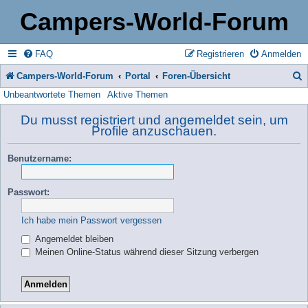
Campers-World-Forum
FAQ
Registrieren
Anmelden
Campers-World-Forum
Portal
Foren-Übersicht
Unbeantwortete Themen
Aktive Themen
u
c
Du musst registriert und angemeldet sein, um
Profile anzuschauen.
h
e
Benutzername:
Passwort:
Ich habe mein Passwort vergessen
Angemeldet bleiben
Meinen Online-Status während dieser Sitzung verbergen