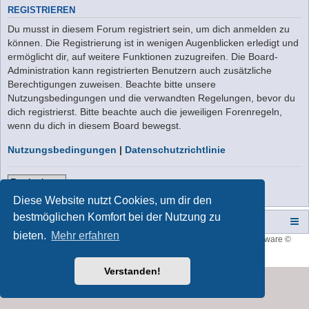
REGISTRIEREN
Du musst in diesem Forum registriert sein, um dich anmelden zu
können. Die Registrierung ist in wenigen Augenblicken erledigt und
ermöglicht dir, auf weitere Funktionen zuzugreifen. Die Board-
Administration kann registrierten Benutzern auch zusätzliche
Berechtigungen zuweisen. Beachte bitte unsere
Nutzungsbedingungen und die verwandten Regelungen, bevor du
dich registrierst. Bitte beachte auch die jeweiligen Forenregeln,
wenn du dich in diesem Board bewegst.
Nutzungsbedingungen
|
Datenschutzrichtlinie
Registrieren
Diese Website nutzt Cookies, um dir den
bestmöglichen Komfort bei der Nutzung zu
Campers-World-Forum
Portal
Foren-Übersicht
bieten.
Mehr erfahren
Style developer by
forum tricolor
,
Powered by
phpBB
® Forum Software ©
phpBB Limited
Deutsche Übersetzung durch
phpBB.de
Verstanden!