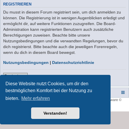
REGISTRIEREN
Du musst in diesem Forum registriert sein, um dich anmelden zu
können. Die Registrierung ist in wenigen Augenblicken erledigt und
ermöglicht dir, auf weitere Funktionen zuzugreifen. Die Board-
Administration kann registrierten Benutzern auch zusätzliche
Berechtigungen zuweisen. Beachte bitte unsere
Nutzungsbedingungen und die verwandten Regelungen, bevor du
dich registrierst. Bitte beachte auch die jeweiligen Forenregeln,
wenn du dich in diesem Board bewegst.
Nutzungsbedingungen
|
Datenschutzrichtlinie
Registrieren
Diese Website nutzt Cookies, um dir den
bestmöglichen Komfort bei der Nutzung zu
Campers-World-Forum
Portal
Foren-Übersicht
bieten.
Mehr erfahren
Style developer by
forum tricolor
,
Powered by
phpBB
® Forum Software ©
phpBB Limited
Deutsche Übersetzung durch
phpBB.de
Verstanden!