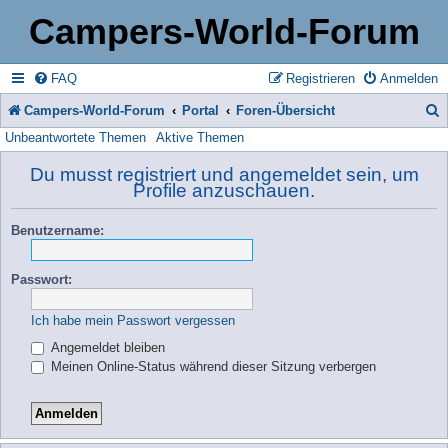
Campers-World-Forum
FAQ
Registrieren
Anmelden
Campers-World-Forum
Portal
Foren-Übersicht
Unbeantwortete Themen
Aktive Themen
u
c
Du musst registriert und angemeldet sein, um
Profile anzuschauen.
h
e
Benutzername:
Passwort:
Ich habe mein Passwort vergessen
Angemeldet bleiben
Meinen Online-Status während dieser Sitzung verbergen