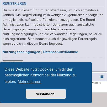
REGISTRIEREN
Du musst in diesem Forum registriert sein, um dich anmelden zu
können. Die Registrierung ist in wenigen Augenblicken erledigt und
ermöglicht dir, auf weitere Funktionen zuzugreifen. Die Board-
Administration kann registrierten Benutzern auch zusätzliche
Berechtigungen zuweisen. Beachte bitte unsere
Nutzungsbedingungen und die verwandten Regelungen, bevor du
dich registrierst. Bitte beachte auch die jeweiligen Forenregeln,
wenn du dich in diesem Board bewegst.
Nutzungsbedingungen
|
Datenschutzrichtlinie
Registrieren
Diese Website nutzt Cookies, um dir den
bestmöglichen Komfort bei der Nutzung zu
Campers-World-Forum
Portal
Foren-Übersicht
bieten.
Mehr erfahren
Style developer by
forum tricolor
,
Powered by
phpBB
® Forum Software ©
phpBB Limited
Deutsche Übersetzung durch
phpBB.de
Verstanden!