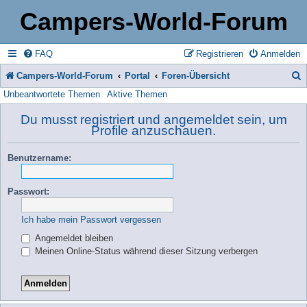
Campers-World-Forum
FAQ
Registrieren
Anmelden
Campers-World-Forum
Portal
Foren-Übersicht
Unbeantwortete Themen
Aktive Themen
u
c
Du musst registriert und angemeldet sein, um
Profile anzuschauen.
h
e
Benutzername:
Passwort:
Ich habe mein Passwort vergessen
Angemeldet bleiben
Meinen Online-Status während dieser Sitzung verbergen