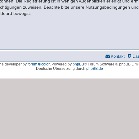
nnen. Die Registrierung ist in wenigen Augenblicken erledigt und ermö
rechtigungen zuweisen. Beachte bitte unsere Nutzungsbedingungen und d
m Board bewegst.
Kontakt
Da
yle developer by
forum tricolor
,
Powered by
phpBB
® Forum Software © phpBB Limi
Deutsche Übersetzung durch
phpBB.de