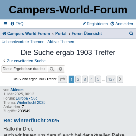
Campers-World-Forum
FAQ
Registrieren
Anmelden
Campers-World-Forum
Portal
Foren-Übersicht
Unbeantwortete Themen
Aktive Themen
u
Die Suche ergab 1903 Treffer
c
h
Zur erweiterten Suche
Suche
Erweiterte Suche
e
Seite
1
von
127
1
2
3
4
5
127
Nächs
Die Suche ergab 1903 Treffer
…
von
Akinom
1. Mär 2025, 00:12
Forum:
Europa - Süd
Thema:
Winterflucht 2025
Antworten:
7
Zugriffe:
203549
Re: Winterflucht 2025
Hallo ihr Drei,
auch wir freuen uns darauf, euch bei der aktuellen Reise