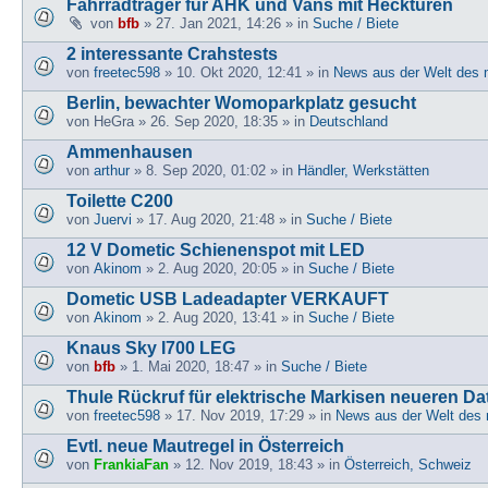
Fahrradträger für AHK und Vans mit Hecktüren
von
bfb
» 27. Jan 2021, 14:26 » in
Suche / Biete
2 interessante Crahstests
von
freetec598
» 10. Okt 2020, 12:41 » in
News aus der Welt des 
Berlin, bewachter Womoparkplatz gesucht
von
HeGra
» 26. Sep 2020, 18:35 » in
Deutschland
Ammenhausen
von
arthur
» 8. Sep 2020, 01:02 » in
Händler, Werkstätten
Toilette C200
von
Juervi
» 17. Aug 2020, 21:48 » in
Suche / Biete
12 V Dometic Schienenspot mit LED
von
Akinom
» 2. Aug 2020, 20:05 » in
Suche / Biete
Dometic USB Ladeadapter VERKAUFT
von
Akinom
» 2. Aug 2020, 13:41 » in
Suche / Biete
Knaus Sky I700 LEG
von
bfb
» 1. Mai 2020, 18:47 » in
Suche / Biete
Thule Rückruf für elektrische Markisen neueren D
von
freetec598
» 17. Nov 2019, 17:29 » in
News aus der Welt des 
Evtl. neue Mautregel in Österreich
von
FrankiaFan
» 12. Nov 2019, 18:43 » in
Österreich, Schweiz