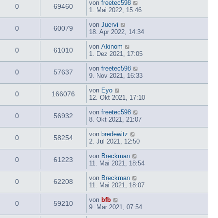
von
freetec598
0
69460
1. Mai 2022, 15:46
von
Juervi
0
60079
18. Apr 2022, 14:34
von
Akinom
0
61010
1. Dez 2021, 17:05
von
freetec598
0
57637
9. Nov 2021, 16:33
von
Eyo
0
166076
12. Okt 2021, 17:10
von
freetec598
0
56932
8. Okt 2021, 21:07
von
bredewitz
0
58254
2. Jul 2021, 12:50
von
Breckman
0
61223
11. Mai 2021, 18:54
von
Breckman
0
62208
11. Mai 2021, 18:07
von
bfb
0
59210
9. Mär 2021, 07:54