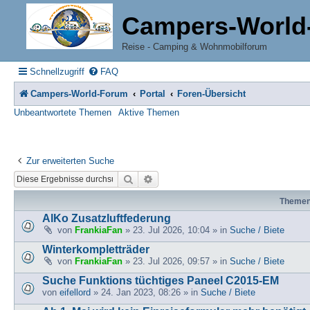
Campers-World
Reise - Camping & Wohnmobilforum
Schnellzugriff
FAQ
Campers-World-Forum
Portal
Foren-Übersicht
Unbeantwortete Themen
Aktive Themen
Zur erweiterten Suche
Suche
Erweiterte Suche
Theme
AlKo Zusatzluftfederung
von
FrankiaFan
» 23. Jul 2026, 10:04 » in
Suche / Biete
Winterkompletträder
von
FrankiaFan
» 23. Jul 2026, 09:57 » in
Suche / Biete
Suche Funktions tüchtiges Paneel C2015-EM
von
eifellord
» 24. Jan 2023, 08:26 » in
Suche / Biete