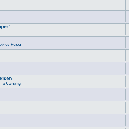
uper“
biles Reisen
rkisen
n & Camping