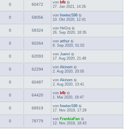
von
bfb
0
60472
27. Jan 2021, 14:26
von
freetec598
0
58056
10. Okt 2020, 12:41
von
HeGra
0
58324
26. Sep 2020, 18:35
von
arthur
0
60264
8. Sep 2020, 01:02
von
Juervi
0
62093
17. Aug 2020, 21:48
von
Akinom
0
62294
2. Aug 2020, 20:05
von
Akinom
0
60487
2. Aug 2020, 13:41
von
bfb
0
64420
1. Mai 2020, 18:47
von
freetec598
0
68919
17. Nov 2019, 17:29
von
FrankiaFan
0
78779
12. Nov 2019, 18:43