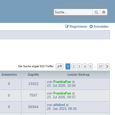
Suche
Erwei
Registrieren
Anmelden
Seite
1
von
37
1
2
3
4
5
37
Nä
Die Suche ergab 919 Treffer
…
Antworten
Zugriffe
Letzter Beitrag
von
FrankiaFan
0
13322
23. Jul 2026, 10:04
von
FrankiaFan
0
7597
23. Jul 2026, 09:57
von
eifellord
0
56944
24. Jan 2023, 08:26