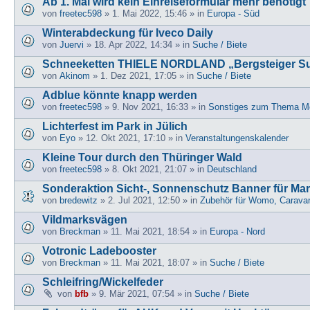
Ab 1. Mai wird kein Einreiseformular mehr benötigt
von
freetec598
» 1. Mai 2022, 15:46 » in
Europa - Süd
Winterabdeckung für Iveco Daily
von
Juervi
» 18. Apr 2022, 14:34 » in
Suche / Biete
Schneeketten THIELE NORDLAND „Bergsteiger S
von
Akinom
» 1. Dez 2021, 17:05 » in
Suche / Biete
Adblue könnte knapp werden
von
freetec598
» 9. Nov 2021, 16:33 » in
Sonstiges zum Thema Mo
Lichterfest im Park in Jülich
von
Eyo
» 12. Okt 2021, 17:10 » in
Veranstaltungenskalender
Kleine Tour durch den Thüringer Wald
von
freetec598
» 8. Okt 2021, 21:07 » in
Deutschland
Sonderaktion Sicht-, Sonnenschutz Banner für Ma
von
bredewitz
» 2. Jul 2021, 12:50 » in
Zubehör für Womo, Carava
Vildmarksvägen
von
Breckman
» 11. Mai 2021, 18:54 » in
Europa - Nord
Votronic Ladebooster
von
Breckman
» 11. Mai 2021, 18:07 » in
Suche / Biete
Schleifring/Wickelfeder
von
bfb
» 9. Mär 2021, 07:54 » in
Suche / Biete