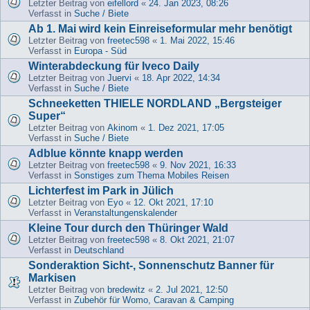
Letzter Beitrag von
eifellord
«
24. Jan 2023, 08:26
Verfasst in
Suche / Biete
Ab 1. Mai wird kein Einreiseformular mehr benötigt
Letzter Beitrag von
freetec598
«
1. Mai 2022, 15:46
Verfasst in
Europa - Süd
Winterabdeckung für Iveco Daily
Letzter Beitrag von
Juervi
«
18. Apr 2022, 14:34
Verfasst in
Suche / Biete
Schneeketten THIELE NORDLAND „Bergsteiger
Super“
Letzter Beitrag von
Akinom
«
1. Dez 2021, 17:05
Verfasst in
Suche / Biete
Adblue könnte knapp werden
Letzter Beitrag von
freetec598
«
9. Nov 2021, 16:33
Verfasst in
Sonstiges zum Thema Mobiles Reisen
Lichterfest im Park in Jülich
Letzter Beitrag von
Eyo
«
12. Okt 2021, 17:10
Verfasst in
Veranstaltungenskalender
Kleine Tour durch den Thüringer Wald
Letzter Beitrag von
freetec598
«
8. Okt 2021, 21:07
Verfasst in
Deutschland
Sonderaktion Sicht-, Sonnenschutz Banner für
Markisen
Letzter Beitrag von
bredewitz
«
2. Jul 2021, 12:50
Verfasst in
Zubehör für Womo, Caravan & Camping