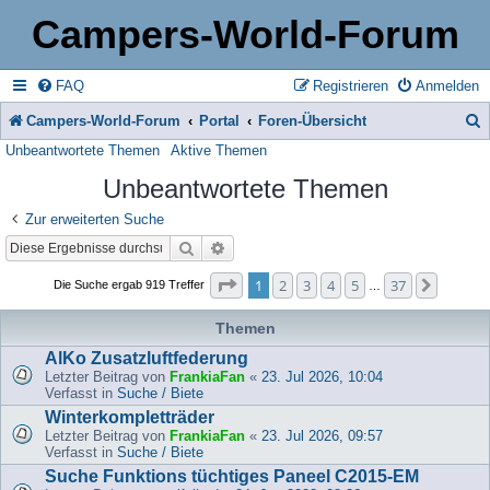
Campers-World-Forum
FAQ
Registrieren
Anmelden
Campers-World-Forum
Portal
Foren-Übersicht
Unbeantwortete Themen
Aktive Themen
u
Unbeantwortete Themen
c
h
Zur erweiterten Suche
Suche
Erweiterte Suche
e
Seite
1
von
37
1
2
3
4
5
37
Nächst
Die Suche ergab 919 Treffer
…
Themen
AlKo Zusatzluftfederung
Letzter Beitrag von
FrankiaFan
«
23. Jul 2026, 10:04
Verfasst in
Suche / Biete
Winterkompletträder
Letzter Beitrag von
FrankiaFan
«
23. Jul 2026, 09:57
Verfasst in
Suche / Biete
Suche Funktions tüchtiges Paneel C2015-EM