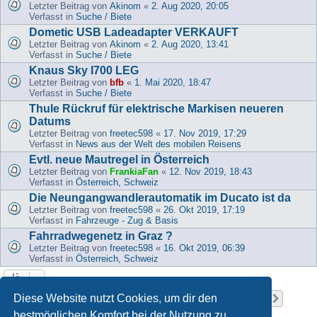
Letzter Beitrag von
Akinom
«
2. Aug 2020, 20:05
Verfasst in
Suche / Biete
Dometic USB Ladeadapter VERKAUFT
Letzter Beitrag von
Akinom
«
2. Aug 2020, 13:41
Verfasst in
Suche / Biete
Knaus Sky I700 LEG
Letzter Beitrag von
bfb
«
1. Mai 2020, 18:47
Verfasst in
Suche / Biete
Thule Rückruf für elektrische Markisen neueren
Datums
Letzter Beitrag von
freetec598
«
17. Nov 2019, 17:29
Verfasst in
News aus der Welt des mobilen Reisens
Evtl. neue Mautregel in Österreich
Letzter Beitrag von
FrankiaFan
«
12. Nov 2019, 18:43
Verfasst in
Österreich, Schweiz
Die Neungangwandlerautomatik im Ducato ist da
Letzter Beitrag von
freetec598
«
26. Okt 2019, 17:19
Verfasst in
Fahrzeuge - Zug & Basis
Fahrradwegenetz in Graz ?
Letzter Beitrag von
freetec598
«
16. Okt 2019, 06:39
Verfasst in
Österreich, Schweiz
Seite
1
von
37
Diese Website nutzt Cookies, um dir den
1
2
3
4
5
37
Nächst
Die Suche ergab 919 Treffer
…
bestmöglichen Komfort bei der Nutzung zu