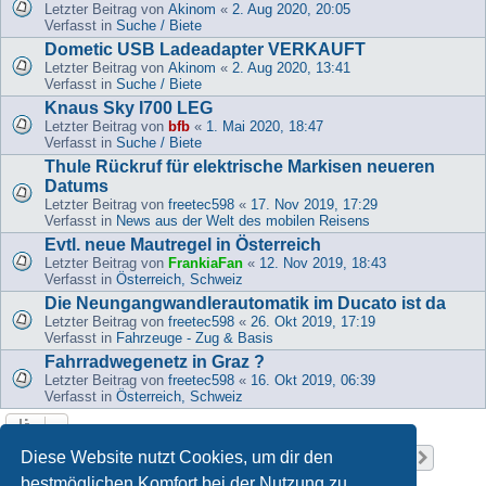
Letzter Beitrag von
Akinom
«
2. Aug 2020, 20:05
Verfasst in
Suche / Biete
Dometic USB Ladeadapter VERKAUFT
Letzter Beitrag von
Akinom
«
2. Aug 2020, 13:41
Verfasst in
Suche / Biete
Knaus Sky I700 LEG
Letzter Beitrag von
bfb
«
1. Mai 2020, 18:47
Verfasst in
Suche / Biete
Thule Rückruf für elektrische Markisen neueren
Datums
Letzter Beitrag von
freetec598
«
17. Nov 2019, 17:29
Verfasst in
News aus der Welt des mobilen Reisens
Evtl. neue Mautregel in Österreich
Letzter Beitrag von
FrankiaFan
«
12. Nov 2019, 18:43
Verfasst in
Österreich, Schweiz
Die Neungangwandlerautomatik im Ducato ist da
Letzter Beitrag von
freetec598
«
26. Okt 2019, 17:19
Verfasst in
Fahrzeuge - Zug & Basis
Fahrradwegenetz in Graz ?
Letzter Beitrag von
freetec598
«
16. Okt 2019, 06:39
Verfasst in
Österreich, Schweiz
Seite
1
von
37
Diese Website nutzt Cookies, um dir den
1
2
3
4
5
37
Nächst
Die Suche ergab 919 Treffer
…
bestmöglichen Komfort bei der Nutzung zu