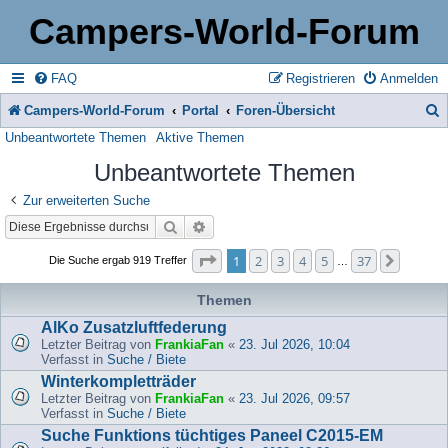
Campers-World-Forum
FAQ
Registrieren
Anmelden
Campers-World-Forum
Portal
Foren-Übersicht
Unbeantwortete Themen
Aktive Themen
u
Unbeantwortete Themen
c
h
Zur erweiterten Suche
Suche
Erweiterte Suche
e
Seite
1
von
37
1
2
3
4
5
37
Nächst
Die Suche ergab 919 Treffer
…
Themen
AlKo Zusatzluftfederung
Letzter Beitrag von
FrankiaFan
«
23. Jul 2026, 10:04
Verfasst in
Suche / Biete
Winterkompletträder
Letzter Beitrag von
FrankiaFan
«
23. Jul 2026, 09:57
Verfasst in
Suche / Biete
Suche Funktions tüchtiges Paneel C2015-EM