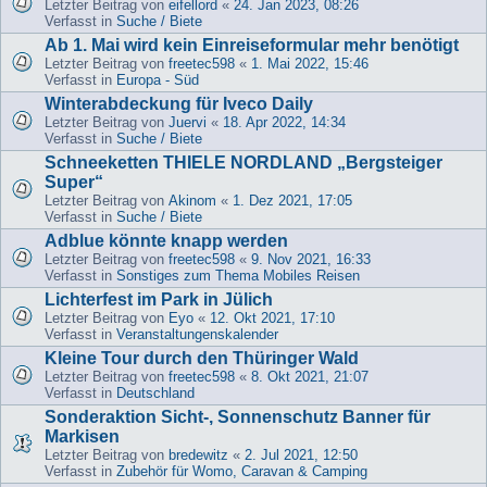
Letzter Beitrag von
eifellord
«
24. Jan 2023, 08:26
Verfasst in
Suche / Biete
Ab 1. Mai wird kein Einreiseformular mehr benötigt
Letzter Beitrag von
freetec598
«
1. Mai 2022, 15:46
Verfasst in
Europa - Süd
Winterabdeckung für Iveco Daily
Letzter Beitrag von
Juervi
«
18. Apr 2022, 14:34
Verfasst in
Suche / Biete
Schneeketten THIELE NORDLAND „Bergsteiger
Super“
Letzter Beitrag von
Akinom
«
1. Dez 2021, 17:05
Verfasst in
Suche / Biete
Adblue könnte knapp werden
Letzter Beitrag von
freetec598
«
9. Nov 2021, 16:33
Verfasst in
Sonstiges zum Thema Mobiles Reisen
Lichterfest im Park in Jülich
Letzter Beitrag von
Eyo
«
12. Okt 2021, 17:10
Verfasst in
Veranstaltungenskalender
Kleine Tour durch den Thüringer Wald
Letzter Beitrag von
freetec598
«
8. Okt 2021, 21:07
Verfasst in
Deutschland
Sonderaktion Sicht-, Sonnenschutz Banner für
Markisen
Letzter Beitrag von
bredewitz
«
2. Jul 2021, 12:50
Verfasst in
Zubehör für Womo, Caravan & Camping