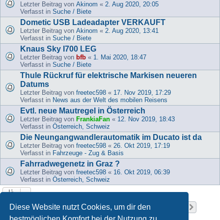
Letzter Beitrag von
Akinom
«
2. Aug 2020, 20:05
Verfasst in
Suche / Biete
Dometic USB Ladeadapter VERKAUFT
Letzter Beitrag von
Akinom
«
2. Aug 2020, 13:41
Verfasst in
Suche / Biete
Knaus Sky I700 LEG
Letzter Beitrag von
bfb
«
1. Mai 2020, 18:47
Verfasst in
Suche / Biete
Thule Rückruf für elektrische Markisen neueren
Datums
Letzter Beitrag von
freetec598
«
17. Nov 2019, 17:29
Verfasst in
News aus der Welt des mobilen Reisens
Evtl. neue Mautregel in Österreich
Letzter Beitrag von
FrankiaFan
«
12. Nov 2019, 18:43
Verfasst in
Österreich, Schweiz
Die Neungangwandlerautomatik im Ducato ist da
Letzter Beitrag von
freetec598
«
26. Okt 2019, 17:19
Verfasst in
Fahrzeuge - Zug & Basis
Fahrradwegenetz in Graz ?
Letzter Beitrag von
freetec598
«
16. Okt 2019, 06:39
Verfasst in
Österreich, Schweiz
Seite
1
von
37
Diese Website nutzt Cookies, um dir den
1
2
3
4
5
37
Nächst
Die Suche ergab 919 Treffer
…
bestmöglichen Komfort bei der Nutzung zu