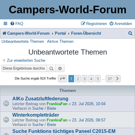
Campers-World-Forum
FAQ
Registrieren
Anmelden
Campers-World-Forum
Portal
Foren-Übersicht
Unbeantwortete Themen
Aktive Themen
u
Unbeantwortete Themen
c
h
Zur erweiterten Suche
Suche
Erweiterte Suche
e
Seite
1
von
37
1
2
3
4
5
37
Nächst
Die Suche ergab 919 Treffer
…
Themen
AlKo Zusatzluftfederung
Letzter Beitrag von
FrankiaFan
«
23. Jul 2026, 10:04
Verfasst in
Suche / Biete
Winterkompletträder
Letzter Beitrag von
FrankiaFan
«
23. Jul 2026, 09:57
Verfasst in
Suche / Biete
Suche Funktions tüchtiges Paneel C2015-EM