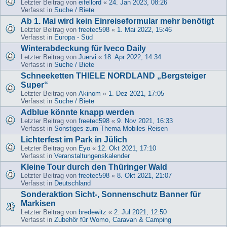
Letzter Beitrag von
eifellord
«
24. Jan 2023, 08:26
Verfasst in
Suche / Biete
Ab 1. Mai wird kein Einreiseformular mehr benötigt
Letzter Beitrag von
freetec598
«
1. Mai 2022, 15:46
Verfasst in
Europa - Süd
Winterabdeckung für Iveco Daily
Letzter Beitrag von
Juervi
«
18. Apr 2022, 14:34
Verfasst in
Suche / Biete
Schneeketten THIELE NORDLAND „Bergsteiger
Super“
Letzter Beitrag von
Akinom
«
1. Dez 2021, 17:05
Verfasst in
Suche / Biete
Adblue könnte knapp werden
Letzter Beitrag von
freetec598
«
9. Nov 2021, 16:33
Verfasst in
Sonstiges zum Thema Mobiles Reisen
Lichterfest im Park in Jülich
Letzter Beitrag von
Eyo
«
12. Okt 2021, 17:10
Verfasst in
Veranstaltungenskalender
Kleine Tour durch den Thüringer Wald
Letzter Beitrag von
freetec598
«
8. Okt 2021, 21:07
Verfasst in
Deutschland
Sonderaktion Sicht-, Sonnenschutz Banner für
Markisen
Letzter Beitrag von
bredewitz
«
2. Jul 2021, 12:50
Verfasst in
Zubehör für Womo, Caravan & Camping