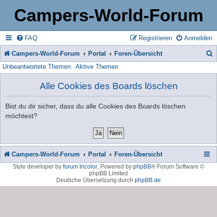
Campers-World-Forum
FAQ
Registrieren
Anmelden
Campers-World-Forum
Portal
Foren-Übersicht
Unbeantwortete Themen
Aktive Themen
u
c
Alle Cookies des Boards löschen
h
Bist du dir sicher, dass du alle Cookies des Boards löschen
e
möchtest?
Campers-World-Forum
Portal
Foren-Übersicht
Style developer by
forum tricolor
,
Powered by
phpBB
® Forum Software ©
phpBB Limited
Deutsche Übersetzung durch
phpBB.de