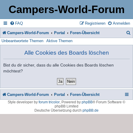
Campers-World-Forum
FAQ
Registrieren
Anmelden
Campers-World-Forum
Portal
Foren-Übersicht
Unbeantwortete Themen
Aktive Themen
u
c
Alle Cookies des Boards löschen
h
Bist du dir sicher, dass du alle Cookies des Boards löschen
e
möchtest?
Campers-World-Forum
Portal
Foren-Übersicht
Style developer by
forum tricolor
,
Powered by
phpBB
® Forum Software ©
phpBB Limited
Deutsche Übersetzung durch
phpBB.de