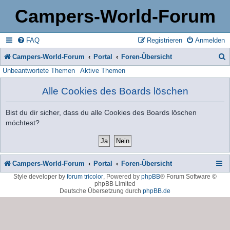
Campers-World-Forum
FAQ
Registrieren
Anmelden
Campers-World-Forum
Portal
Foren-Übersicht
Unbeantwortete Themen
Aktive Themen
u
c
Alle Cookies des Boards löschen
h
Bist du dir sicher, dass du alle Cookies des Boards löschen
e
möchtest?
Campers-World-Forum
Portal
Foren-Übersicht
Style developer by
forum tricolor
,
Powered by
phpBB
® Forum Software ©
phpBB Limited
Deutsche Übersetzung durch
phpBB.de