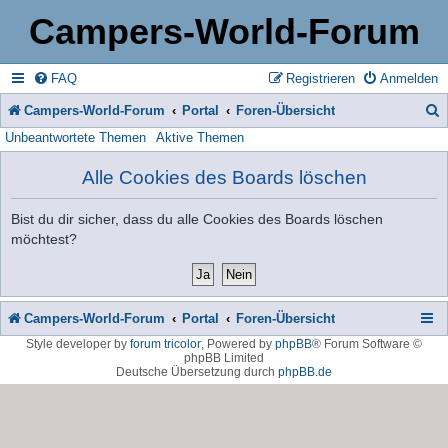
Campers-World-Forum
FAQ
Registrieren
Anmelden
Campers-World-Forum
Portal
Foren-Übersicht
Unbeantwortete Themen
Aktive Themen
u
c
Alle Cookies des Boards löschen
h
Bist du dir sicher, dass du alle Cookies des Boards löschen
e
möchtest?
Campers-World-Forum
Portal
Foren-Übersicht
Style developer by
forum tricolor
,
Powered by
phpBB
® Forum Software ©
phpBB Limited
Deutsche Übersetzung durch
phpBB.de