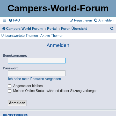
Campers-World-Forum
FAQ
Registrieren
Anmelden
Campers-World-Forum
Portal
Foren-Übersicht
Unbeantwortete Themen
Aktive Themen
u
c
Anmelden
h
Benutzername:
e
Passwort:
Ich habe mein Passwort vergessen
Angemeldet bleiben
Meinen Online-Status während dieser Sitzung verbergen
REGISTRIEREN