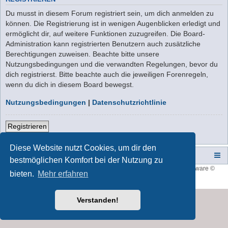
Du musst in diesem Forum registriert sein, um dich anmelden zu
können. Die Registrierung ist in wenigen Augenblicken erledigt und
ermöglicht dir, auf weitere Funktionen zuzugreifen. Die Board-
Administration kann registrierten Benutzern auch zusätzliche
Berechtigungen zuweisen. Beachte bitte unsere
Nutzungsbedingungen und die verwandten Regelungen, bevor du
dich registrierst. Bitte beachte auch die jeweiligen Forenregeln,
wenn du dich in diesem Board bewegst.
Nutzungsbedingungen
|
Datenschutzrichtlinie
Registrieren
Diese Website nutzt Cookies, um dir den
Campers-World-Forum
Portal
Foren-Übersicht
bestmöglichen Komfort bei der Nutzung zu
Style developer by
forum tricolor
,
Powered by
phpBB
® Forum Software ©
bieten.
Mehr erfahren
phpBB Limited
Deutsche Übersetzung durch
phpBB.de
Verstanden!