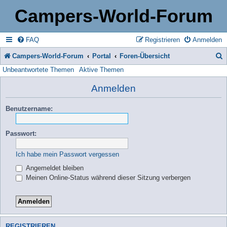
Campers-World-Forum
FAQ
Registrieren
Anmelden
Campers-World-Forum
Portal
Foren-Übersicht
Unbeantwortete Themen
Aktive Themen
u
c
Anmelden
h
Benutzername:
e
Passwort:
Ich habe mein Passwort vergessen
Angemeldet bleiben
Meinen Online-Status während dieser Sitzung verbergen
REGISTRIEREN