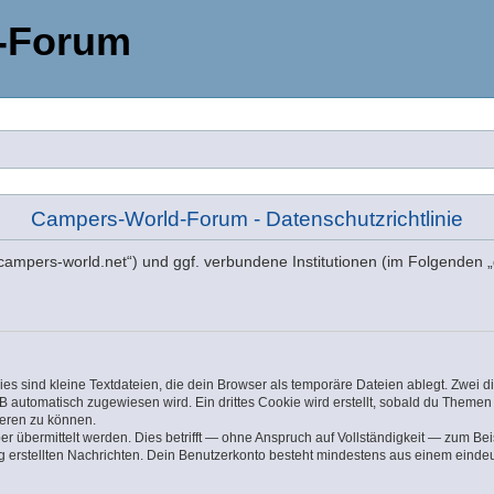
-Forum
Campers-World-Forum - Datenschutzrichtlinie
//campers-world.net“) und ggf. verbundene Institutionen (im Folgende
s sind kleine Textdateien, die dein Browser als temporäre Dateien ablegt. Zwei 
automatisch zugewiesen wird. Ein drittes Cookie wird erstellt, sobald du Themen 
ieren zu können.
übermittelt werden. Dies betrifft — ohne Anspruch auf Vollständigkeit — zum Beisp
rung erstellten Nachrichten. Dein Benutzerkonto besteht mindestens aus einem ei