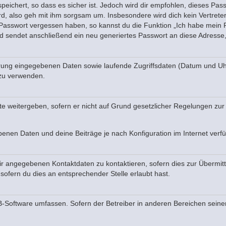
eichert, so dass es sicher ist. Jedoch wird dir empfohlen, dieses Pas
d, also geh mit ihm sorgsam um. Insbesondere wird dich kein Vertreter
 Passwort vergessen haben, so kannst du die Funktion „Ich habe mein
sendet anschließend ein neu generiertes Passwort an diese Adresse,
ierung eingegebenen Daten sowie laufende Zugriffsdaten (Datum und U
 zu verwenden.
te weitergeben, sofern er nicht auf Grund gesetzlicher Regelungen zur 
ebenen Daten und deine Beiträge je nach Konfiguration im Internet ver
r angegebenen Kontaktdaten zu kontaktieren, sofern dies zur Übermittl
sofern du dies an entsprechender Stelle erlaubt hast.
BB-Software umfassen. Sofern der Betreiber in anderen Bereichen sein