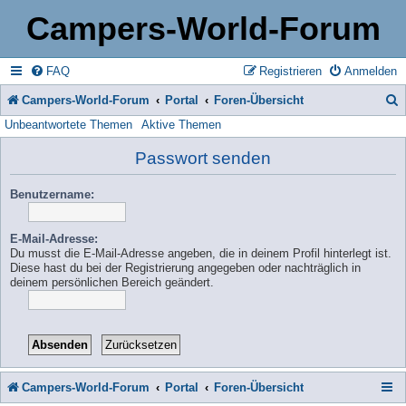
Campers-World-Forum
FAQ
Registrieren
Anmelden
Campers-World-Forum
Portal
Foren-Übersicht
Unbeantwortete Themen
Aktive Themen
u
c
Passwort senden
h
Benutzername:
e
E-Mail-Adresse:
Du musst die E-Mail-Adresse angeben, die in deinem Profil hinterlegt ist.
Diese hast du bei der Registrierung angegeben oder nachträglich in
deinem persönlichen Bereich geändert.
Campers-World-Forum
Portal
Foren-Übersicht