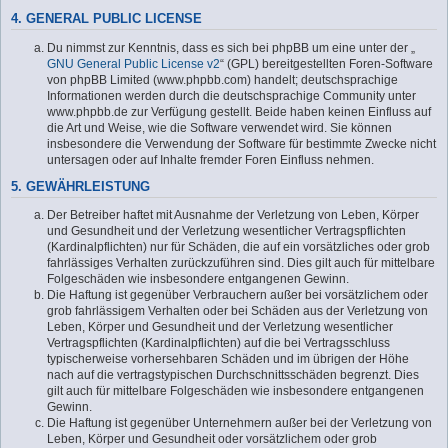
4. GENERAL PUBLIC LICENSE
Du nimmst zur Kenntnis, dass es sich bei phpBB um eine unter der „
GNU General Public License v2
“ (GPL) bereitgestellten Foren-Software
von phpBB Limited (www.phpbb.com) handelt; deutschsprachige
Informationen werden durch die deutschsprachige Community unter
www.phpbb.de zur Verfügung gestellt. Beide haben keinen Einfluss auf
die Art und Weise, wie die Software verwendet wird. Sie können
insbesondere die Verwendung der Software für bestimmte Zwecke nicht
untersagen oder auf Inhalte fremder Foren Einfluss nehmen.
5. GEWÄHRLEISTUNG
Der Betreiber haftet mit Ausnahme der Verletzung von Leben, Körper
und Gesundheit und der Verletzung wesentlicher Vertragspflichten
(Kardinalpflichten) nur für Schäden, die auf ein vorsätzliches oder grob
fahrlässiges Verhalten zurückzuführen sind. Dies gilt auch für mittelbare
Folgeschäden wie insbesondere entgangenen Gewinn.
Die Haftung ist gegenüber Verbrauchern außer bei vorsätzlichem oder
grob fahrlässigem Verhalten oder bei Schäden aus der Verletzung von
Leben, Körper und Gesundheit und der Verletzung wesentlicher
Vertragspflichten (Kardinalpflichten) auf die bei Vertragsschluss
typischerweise vorhersehbaren Schäden und im übrigen der Höhe
nach auf die vertragstypischen Durchschnittsschäden begrenzt. Dies
gilt auch für mittelbare Folgeschäden wie insbesondere entgangenen
Gewinn.
Die Haftung ist gegenüber Unternehmern außer bei der Verletzung von
Leben, Körper und Gesundheit oder vorsätzlichem oder grob