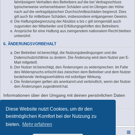
fahrlässigem Verhalten des Betreibers auf die bei Vertragsschluss
typischerweise vorhersehbaren Schäden und im Übrigen der Höhe
nach auf die vertragstypischen Durchschnittsschäden begrenzt. Dies
gilt auch für mittelbare Schäden, insbesondere entgangenen Gewinn.
Die Haftungsbegrenzung der Absätze a bis c gilt sinngemäß auch
zugunsten der Mitarbeiter und Erfüllungsgehilfen des Betreibers.
Ansprüche für eine Haftung aus zwingendem nationalem Recht bleiben
unberührt.
6. ÄNDERUNGSVORBEHALT
Der Betreiber ist berechtigt, die Nutzungsbedingungen und die
Datenschutzrichtlinie zu ändern. Die Änderung wird dem Nutzer per E-
Mail mitgeteilt.
Der Nutzer ist berechtigt, den Änderungen zu widersprechen. Im Falle
des Widerspruchs erlischt das zwischen dem Betreiber und dem Nutzer
bestehende Vertragsverhältnis mit sofortiger Wirkung.
Die Änderungen gelten als anerkannt und verbindlich, wenn der Nutzer
den Änderungen zugestimmt hat.
Informationen über den Umgang mit deinen persönlichen Daten
sind in der Datenschutzrichtlinie enthalten.
Diese Website nutzt Cookies, um dir den
Zurück zur Anmeldemaske
bestmöglichen Komfort bei der Nutzung zu
bieten.
Mehr erfahren
Campers-World-Forum
Portal
Foren-Übersicht