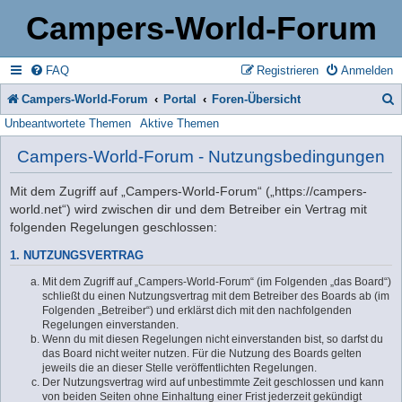
Campers-World-Forum
FAQ
Registrieren
Anmelden
Campers-World-Forum
Portal
Foren-Übersicht
Unbeantwortete Themen
Aktive Themen
u
c
Campers-World-Forum - Nutzungsbedingungen
h
Mit dem Zugriff auf „Campers-World-Forum“ („https://campers-
e
world.net“) wird zwischen dir und dem Betreiber ein Vertrag mit
folgenden Regelungen geschlossen:
1. NUTZUNGSVERTRAG
Mit dem Zugriff auf „Campers-World-Forum“ (im Folgenden „das Board“)
schließt du einen Nutzungsvertrag mit dem Betreiber des Boards ab (im
Folgenden „Betreiber“) und erklärst dich mit den nachfolgenden
Regelungen einverstanden.
Wenn du mit diesen Regelungen nicht einverstanden bist, so darfst du
das Board nicht weiter nutzen. Für die Nutzung des Boards gelten
jeweils die an dieser Stelle veröffentlichten Regelungen.
Der Nutzungsvertrag wird auf unbestimmte Zeit geschlossen und kann
von beiden Seiten ohne Einhaltung einer Frist jederzeit gekündigt