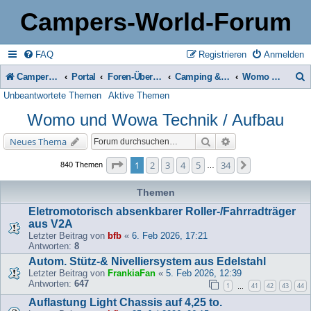
Campers-World-Forum
FAQ
Registrieren
Anmelden
Campers-World-Forum
Portal
Foren-Übersicht
Camping & Reise -> Fahrzeuge & Zubehör in der Praxis
Womo und Wowa Technik / Aufbau
Unbeantwortete Themen
Aktive Themen
u
Womo und Wowa Technik / Aufbau
c
h
Suche
Erweiterte Suche
Neues Thema
e
Seite
1
von
34
1
2
3
4
5
34
Nächste
840 Themen
…
Themen
Eletromotorisch absenkbarer Roller-/Fahrradträger
aus V2A
Letzter Beitrag von
bfb
«
6. Feb 2026, 17:21
Antworten:
8
Autom. Stütz-& Nivelliersystem aus Edelstahl
Letzter Beitrag von
FrankiaFan
«
5. Feb 2026, 12:39
Antworten:
647
1
41
42
43
44
…
Auflastung Light Chassis auf 4,25 to.