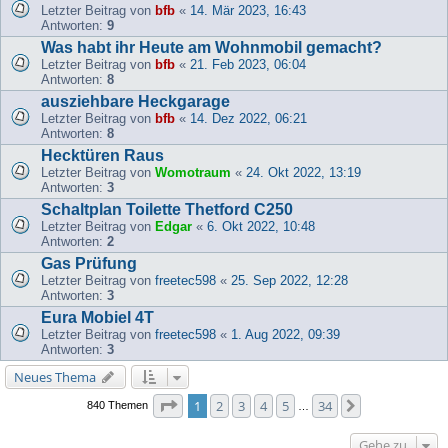
Letzter Beitrag von
bfb
«
14. Mär 2023, 16:43
Antworten:
9
Was habt ihr Heute am Wohnmobil gemacht?
Letzter Beitrag von
bfb
«
21. Feb 2023, 06:04
Antworten:
8
ausziehbare Heckgarage
Letzter Beitrag von
bfb
«
14. Dez 2022, 06:21
Antworten:
8
Hecktüren Raus
Letzter Beitrag von
Womotraum
«
24. Okt 2022, 13:19
Antworten:
3
Schaltplan Toilette Thetford C250
Letzter Beitrag von
Edgar
«
6. Okt 2022, 10:48
Antworten:
2
Gas Prüfung
Letzter Beitrag von
freetec598
«
25. Sep 2022, 12:28
Antworten:
3
Eura Mobiel 4T
Letzter Beitrag von
freetec598
«
1. Aug 2022, 09:39
Antworten:
3
Neues Thema
Seite
1
von
34
1
2
3
4
5
34
Nächste
840 Themen
…
Gehe zu