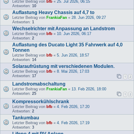
Letzter Beitrag von
bfb
«
25. Jul 2026, 06:15
Antworten:
10
Auflastung Heavy Chassis auf 4,7 to
Letzter Beitrag von
FrankiaFan
«
28. Jun 2026, 09:27
Antworten:
1
Wechselrichter mit Anpassung an Landstrom
Letzter Beitrag von
bfb
«
10. Jun 2026, 06:17
Antworten:
2
Auflastung des Ducato Light 35 Fahrwerk auf 4,0
Tonnen
Letzter Beitrag von
bfb
«
5. Jun 2026, 18:57
Antworten:
14
Solaraufrüstung mit verschiedenen Modulen.
Letzter Beitrag von
bfb
«
8. Mai 2026, 17:03
Antworten:
17
1
2
Landstromabschaltung
Letzter Beitrag von
FrankiaFan
«
13. Feb 2026, 18:00
Antworten:
25
1
2
Kompressorkühlschrank
Letzter Beitrag von
bfb
«
4. Feb 2026, 17:20
Antworten:
2
Tankumbau
Letzter Beitrag von
bfb
«
4. Feb 2026, 17:19
Antworten:
3
Lifepo 4 mit PV Anlage