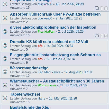
Letzter Beitrag von
duelken50
«
12. Jan 2026, 21:39
Antworten:
15
1
2
Absorber Kühlschrank über PV-Anlage betreiben
Letzter Beitrag von
duelken50
«
2. Jan 2026, 12:21
Antworten:
2
divere Elektronikprobleme nach der Inspektion
Letzter Beitrag von
FrankiaFan
«
2. Jul 2025, 09:29
Antworten:
15
1
2
Dometic KS kühlt sehr schlecht mit 12 Volt
Letzter Beitrag von
bfb
«
14. Jul 2024, 06:34
Antworten:
5
Fliegengittertür: Instandsetzung nach Schnurriss
Letzter Beitrag von
bfb
«
17. Dez 2023, 07:14
Antworten:
9
Wasserstandanzeige
Letzter Beitrag von
Ean MacGlayva
«
12. Aug 2023, 17:07
Antworten:
10
Wärmetauscher – Austauschpflicht nach 30 Jahren
Letzter Beitrag von
Womotraum
«
11. Jul 2023, 21:16
Antworten:
7
Tapetenwechsel
Letzter Beitrag von
Harry
«
16. Mär 2023, 11:28
Antworten:
13
Bastelstunde die Xte.