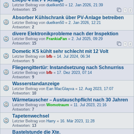
Letzter Beitrag von
duelken50
«
12. Jan 2026, 21:39
Antworten:
15
1
2
Absorber Kühlschrank über PV-Anlage betreiben
Letzter Beitrag von
duelken50
«
2. Jan 2026, 12:21
Antworten:
2
divere Elektronikprobleme nach der Inspektion
Letzter Beitrag von
FrankiaFan
«
2. Jul 2025, 09:29
Antworten:
15
1
2
Dometic KS kühlt sehr schlecht mit 12 Volt
Letzter Beitrag von
bfb
«
14. Jul 2024, 06:34
Antworten:
5
Fliegengittertür: Instandsetzung nach Schnurriss
Letzter Beitrag von
bfb
«
17. Dez 2023, 07:14
Antworten:
9
Wasserstandanzeige
Letzter Beitrag von
Ean MacGlayva
«
12. Aug 2023, 17:07
Antworten:
10
Wärmetauscher – Austauschpflicht nach 30 Jahren
Letzter Beitrag von
Womotraum
«
11. Jul 2023, 21:16
Antworten:
7
Tapetenwechsel
Letzter Beitrag von
Harry
«
16. Mär 2023, 11:28
Antworten:
13
Bastelstunde die Xte.