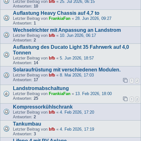
Letzter Beitrag von
bfb
«
25. Jul 2026, 06:15
Antworten:
10
Auflastung Heavy Chassis auf 4,7 to
Letzter Beitrag von
FrankiaFan
«
28. Jun 2026, 09:27
Antworten:
1
Wechselrichter mit Anpassung an Landstrom
Letzter Beitrag von
bfb
«
10. Jun 2026, 06:17
Antworten:
2
Auflastung des Ducato Light 35 Fahrwerk auf 4,0
Tonnen
Letzter Beitrag von
bfb
«
5. Jun 2026, 18:57
Antworten:
14
Solaraufrüstung mit verschiedenen Modulen.
Letzter Beitrag von
bfb
«
8. Mai 2026, 17:03
Antworten:
17
1
2
Landstromabschaltung
Letzter Beitrag von
FrankiaFan
«
13. Feb 2026, 18:00
Antworten:
25
1
2
Kompressorkühlschrank
Letzter Beitrag von
bfb
«
4. Feb 2026, 17:20
Antworten:
2
Tankumbau
Letzter Beitrag von
bfb
«
4. Feb 2026, 17:19
Antworten:
3
Lifepo 4 mit PV Anlage