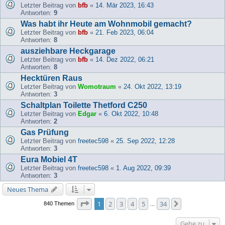
Letzter Beitrag von
bfb
«
14. Mär 2023, 16:43
Antworten:
9
Was habt ihr Heute am Wohnmobil gemacht?
Letzter Beitrag von
bfb
«
21. Feb 2023, 06:04
Antworten:
8
ausziehbare Heckgarage
Letzter Beitrag von
bfb
«
14. Dez 2022, 06:21
Antworten:
8
Hecktüren Raus
Letzter Beitrag von
Womotraum
«
24. Okt 2022, 13:19
Antworten:
3
Schaltplan Toilette Thetford C250
Letzter Beitrag von
Edgar
«
6. Okt 2022, 10:48
Antworten:
2
Gas Prüfung
Letzter Beitrag von
freetec598
«
25. Sep 2022, 12:28
Antworten:
3
Eura Mobiel 4T
Letzter Beitrag von
freetec598
«
1. Aug 2022, 09:39
Antworten:
3
Neues Thema
Seite
1
von
34
1
2
3
4
5
34
Nächste
840 Themen
…
Gehe zu