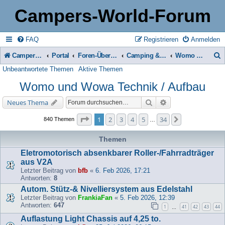
Campers-World-Forum
FAQ
Registrieren
Anmelden
Campers-World-Forum
Portal
Foren-Übersicht
Camping & Reise -> Fahrzeuge & Zubehör in der Praxis
Womo und Wowa Technik / Aufbau
Unbeantwortete Themen
Aktive Themen
u
Womo und Wowa Technik / Aufbau
c
h
Suche
Erweiterte Suche
Neues Thema
e
Seite
1
von
34
1
2
3
4
5
34
Nächste
840 Themen
…
Themen
Eletromotorisch absenkbarer Roller-/Fahrradträger
aus V2A
Letzter Beitrag von
bfb
«
6. Feb 2026, 17:21
Antworten:
8
Autom. Stütz-& Nivelliersystem aus Edelstahl
Letzter Beitrag von
FrankiaFan
«
5. Feb 2026, 12:39
Antworten:
647
1
41
42
43
44
…
Auflastung Light Chassis auf 4,25 to.