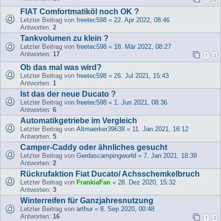
FIAT Comfortmatiköl noch OK ?
Letzter Beitrag von
freetec598
«
22. Apr 2022, 08:46
Antworten:
2
Tankvolumen zu klein ?
Letzter Beitrag von
freetec598
«
18. Mär 2022, 08:27
Antworten:
17
1
2
Ob das mal was wird?
Letzter Beitrag von
freetec598
«
26. Jul 2021, 15:43
Antworten:
1
Ist das der neue Ducato ?
Letzter Beitrag von
freetec598
«
1. Jun 2021, 08:36
Antworten:
6
Automatikgetriebe im Vergleich
Letzter Beitrag von
Altmaerker39638
«
11. Jan 2021, 16:12
Antworten:
5
Camper-Caddy oder ähnliches gesucht
Letzter Beitrag von
Gerdascampingworld
«
7. Jan 2021, 18:39
Antworten:
2
Rückrufaktion Fiat Ducato/ Achsschemkelbruch
Letzter Beitrag von
FrankiaFan
«
28. Dez 2020, 15:32
Antworten:
3
Winterreifen für Ganzjahresnutzung
Letzter Beitrag von
arthur
«
8. Sep 2020, 00:48
Antworten:
16
1
2