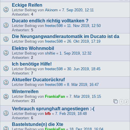
Eckige Reifen
Letzter Beitrag von
Akinom
«
7. Sep 2020, 12:11
Antworten:
4
Ducato endlich richtig volltanken ?
Letzter Beitrag von
freetec598
«
11. Nov 2019, 12:50
Antworten:
5
Die Neungangwandlerautomatik im Ducato ist da
Letzter Beitrag von
freetec598
«
26. Okt 2019, 17:19
Elektro Wohnmobil
Letzter Beitrag von
shiftie
«
1. Sep 2019, 12:32
Antworten:
2
Ich benötige Hilfe!
Letzter Beitrag von
freetec598
«
30. Jun 2019, 18:45
Antworten:
7
Aktueller Ducatorückruf
Letzter Beitrag von
freetec598
«
8. Mär 2019, 16:47
Winterreifen
Letzter Beitrag von
FrankiaFan
«
7. Mär 2019, 15:15
Antworten:
21
1
2
Verbrauch sprunghaft angestiegen :-(
Letzter Beitrag von
bfb
«
7. Feb 2019, 18:48
Antworten:
6
Bastelstunde(n) die Xte
Letzter Beitrag von
FrankiaFan
«
18. Dez 2018, 16:04