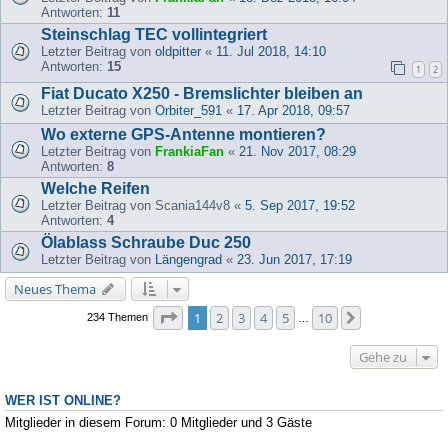
Antworten:
11
Steinschlag TEC vollintegriert
Letzter Beitrag von
oldpitter
«
11. Jul 2018, 14:10
Antworten:
15
1
2
Fiat Ducato X250 - Bremslichter bleiben an
Letzter Beitrag von
Orbiter_591
«
17. Apr 2018, 09:57
Wo externe GPS-Antenne montieren?
Letzter Beitrag von
FrankiaFan
«
21. Nov 2017, 08:29
Antworten:
8
Welche Reifen
Letzter Beitrag von
Scania144v8
«
5. Sep 2017, 19:52
Antworten:
4
Ölablass Schraube Duc 250
Letzter Beitrag von
Längengrad
«
23. Jun 2017, 17:19
Neues Thema
Seite
1
von
10
1
2
3
4
5
10
Nächste
234 Themen
…
Gehe zu
WER IST ONLINE?
Mitglieder in diesem Forum: 0 Mitglieder und 3 Gäste