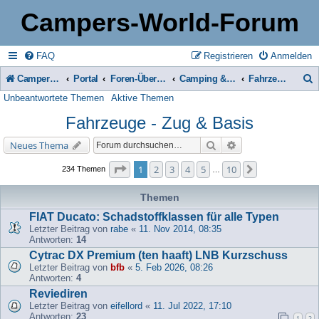
Campers-World-Forum
FAQ
Registrieren
Anmelden
Campers-World-Forum
Portal
Foren-Übersicht
Camping & Reise -> Fahrzeuge & Zubehör in der Praxis
Fahrzeuge - Zug & Basis
Unbeantwortete Themen
Aktive Themen
u
Fahrzeuge - Zug & Basis
c
h
Suche
Erweiterte Suche
Neues Thema
e
Seite
1
von
10
1
2
3
4
5
10
Nächste
234 Themen
…
Themen
FIAT Ducato: Schadstoffklassen für alle Typen
Letzter Beitrag von
rabe
«
11. Nov 2014, 08:35
Antworten:
14
Cytrac DX Premium (ten haaft) LNB Kurzschuss
Letzter Beitrag von
bfb
«
5. Feb 2026, 08:26
Antworten:
4
Reviediren
Letzter Beitrag von
eifellord
«
11. Jul 2022, 17:10
Antworten:
23
1
2