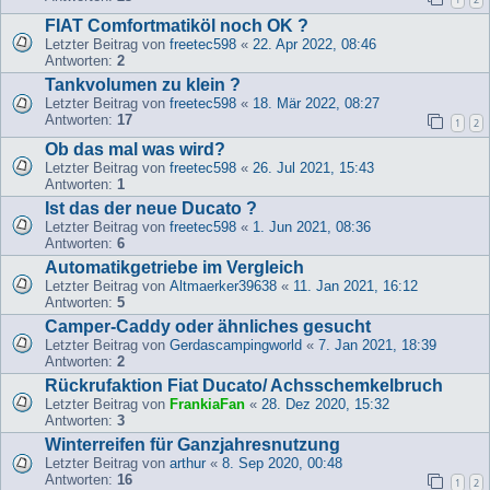
FIAT Comfortmatiköl noch OK ?
Letzter Beitrag von
freetec598
«
22. Apr 2022, 08:46
Antworten:
2
Tankvolumen zu klein ?
Letzter Beitrag von
freetec598
«
18. Mär 2022, 08:27
Antworten:
17
1
2
Ob das mal was wird?
Letzter Beitrag von
freetec598
«
26. Jul 2021, 15:43
Antworten:
1
Ist das der neue Ducato ?
Letzter Beitrag von
freetec598
«
1. Jun 2021, 08:36
Antworten:
6
Automatikgetriebe im Vergleich
Letzter Beitrag von
Altmaerker39638
«
11. Jan 2021, 16:12
Antworten:
5
Camper-Caddy oder ähnliches gesucht
Letzter Beitrag von
Gerdascampingworld
«
7. Jan 2021, 18:39
Antworten:
2
Rückrufaktion Fiat Ducato/ Achsschemkelbruch
Letzter Beitrag von
FrankiaFan
«
28. Dez 2020, 15:32
Antworten:
3
Winterreifen für Ganzjahresnutzung
Letzter Beitrag von
arthur
«
8. Sep 2020, 00:48
Antworten:
16
1
2