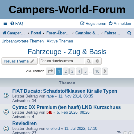
Campers-World-Forum
FAQ
Registrieren
Anmelden
Campers-World-Forum
Portal
Foren-Übersicht
Camping & Reise -> Fahrzeuge & Zubehör in der Praxis
Fahrzeuge - Zug & Basis
Unbeantwortete Themen
Aktive Themen
u
Fahrzeuge - Zug & Basis
c
h
Suche
Erweiterte Suche
Neues Thema
e
Seite
1
von
10
1
2
3
4
5
10
Nächste
234 Themen
…
Themen
FIAT Ducato: Schadstoffklassen für alle Typen
Letzter Beitrag von
rabe
«
11. Nov 2014, 08:35
Antworten:
14
Cytrac DX Premium (ten haaft) LNB Kurzschuss
Letzter Beitrag von
bfb
«
5. Feb 2026, 08:26
Antworten:
4
Reviediren
Letzter Beitrag von
eifellord
«
11. Jul 2022, 17:10
Antworten:
23
1
2