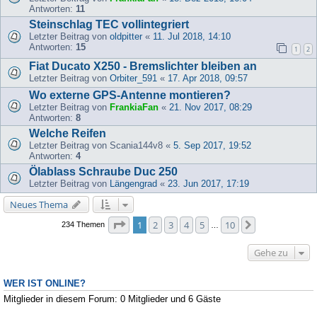
Antworten:
11
Steinschlag TEC vollintegriert
Letzter Beitrag von
oldpitter
«
11. Jul 2018, 14:10
Antworten:
15
1
2
Fiat Ducato X250 - Bremslichter bleiben an
Letzter Beitrag von
Orbiter_591
«
17. Apr 2018, 09:57
Wo externe GPS-Antenne montieren?
Letzter Beitrag von
FrankiaFan
«
21. Nov 2017, 08:29
Antworten:
8
Welche Reifen
Letzter Beitrag von
Scania144v8
«
5. Sep 2017, 19:52
Antworten:
4
Ölablass Schraube Duc 250
Letzter Beitrag von
Längengrad
«
23. Jun 2017, 17:19
Neues Thema
Seite
1
von
10
1
2
3
4
5
10
Nächste
234 Themen
…
Gehe zu
WER IST ONLINE?
Mitglieder in diesem Forum: 0 Mitglieder und 6 Gäste