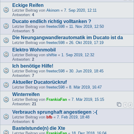
Eckige Reifen
Letzter Beitrag von
Akinom
«
7. Sep 2020, 12:11
Antworten:
4
Ducato endlich richtig volltanken ?
Letzter Beitrag von
freetec598
«
11. Nov 2019, 12:50
Antworten:
5
Die Neungangwandlerautomatik im Ducato ist da
Letzter Beitrag von
freetec598
«
26. Okt 2019, 17:19
Elektro Wohnmobil
Letzter Beitrag von
shiftie
«
1. Sep 2019, 12:32
Antworten:
2
Ich benötige Hilfe!
Letzter Beitrag von
freetec598
«
30. Jun 2019, 18:45
Antworten:
7
Aktueller Ducatorückruf
Letzter Beitrag von
freetec598
«
8. Mär 2019, 16:47
Winterreifen
Letzter Beitrag von
FrankiaFan
«
7. Mär 2019, 15:15
Antworten:
21
1
2
Verbrauch sprunghaft angestiegen :-(
Letzter Beitrag von
bfb
«
7. Feb 2019, 18:48
Antworten:
6
Bastelstunde(n) die Xte
Letzter Beitrag von
FrankiaFan
«
18. Dez 2018, 16:04