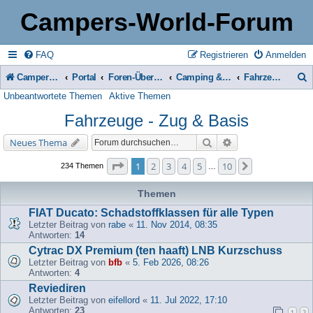
Campers-World-Forum
FAQ
Registrieren
Anmelden
Campers-World-Forum
Portal
Foren-Übersicht
Camping & Reise -> Fahrzeuge & Zubehör in der Praxis
Fahrzeuge - Zug & Basis
Unbeantwortete Themen
Aktive Themen
u
Fahrzeuge - Zug & Basis
c
h
Suche
Erweiterte Suche
Neues Thema
e
Seite
1
von
10
1
2
3
4
5
10
Nächste
234 Themen
…
Themen
FIAT Ducato: Schadstoffklassen für alle Typen
Letzter Beitrag von
rabe
«
11. Nov 2014, 08:35
Antworten:
14
Cytrac DX Premium (ten haaft) LNB Kurzschuss
Letzter Beitrag von
bfb
«
5. Feb 2026, 08:26
Antworten:
4
Reviediren
Letzter Beitrag von
eifellord
«
11. Jul 2022, 17:10
Antworten:
23
1
2