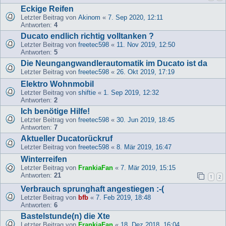
Eckige Reifen
Letzter Beitrag von
Akinom
«
7. Sep 2020, 12:11
Antworten:
4
Ducato endlich richtig volltanken ?
Letzter Beitrag von
freetec598
«
11. Nov 2019, 12:50
Antworten:
5
Die Neungangwandlerautomatik im Ducato ist da
Letzter Beitrag von
freetec598
«
26. Okt 2019, 17:19
Elektro Wohnmobil
Letzter Beitrag von
shiftie
«
1. Sep 2019, 12:32
Antworten:
2
Ich benötige Hilfe!
Letzter Beitrag von
freetec598
«
30. Jun 2019, 18:45
Antworten:
7
Aktueller Ducatorückruf
Letzter Beitrag von
freetec598
«
8. Mär 2019, 16:47
Winterreifen
Letzter Beitrag von
FrankiaFan
«
7. Mär 2019, 15:15
Antworten:
21
1
2
Verbrauch sprunghaft angestiegen :-(
Letzter Beitrag von
bfb
«
7. Feb 2019, 18:48
Antworten:
6
Bastelstunde(n) die Xte
Letzter Beitrag von
FrankiaFan
«
18. Dez 2018, 16:04