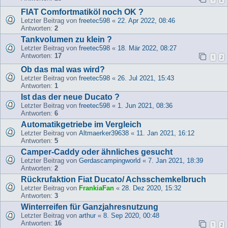
FIAT Comfortmatiköl noch OK ?
Letzter Beitrag von
freetec598
«
22. Apr 2022, 08:46
Antworten:
2
Tankvolumen zu klein ?
Letzter Beitrag von
freetec598
«
18. Mär 2022, 08:27
Antworten:
17
1
2
Ob das mal was wird?
Letzter Beitrag von
freetec598
«
26. Jul 2021, 15:43
Antworten:
1
Ist das der neue Ducato ?
Letzter Beitrag von
freetec598
«
1. Jun 2021, 08:36
Antworten:
6
Automatikgetriebe im Vergleich
Letzter Beitrag von
Altmaerker39638
«
11. Jan 2021, 16:12
Antworten:
5
Camper-Caddy oder ähnliches gesucht
Letzter Beitrag von
Gerdascampingworld
«
7. Jan 2021, 18:39
Antworten:
2
Rückrufaktion Fiat Ducato/ Achsschemkelbruch
Letzter Beitrag von
FrankiaFan
«
28. Dez 2020, 15:32
Antworten:
3
Winterreifen für Ganzjahresnutzung
Letzter Beitrag von
arthur
«
8. Sep 2020, 00:48
Antworten:
16
1
2