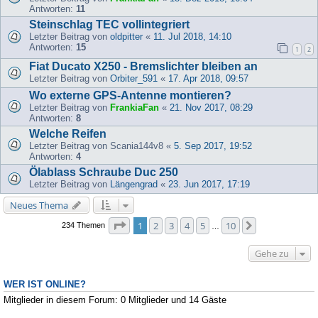
Antworten:
11
Steinschlag TEC vollintegriert
Letzter Beitrag von
oldpitter
«
11. Jul 2018, 14:10
Antworten:
15
1
2
Fiat Ducato X250 - Bremslichter bleiben an
Letzter Beitrag von
Orbiter_591
«
17. Apr 2018, 09:57
Wo externe GPS-Antenne montieren?
Letzter Beitrag von
FrankiaFan
«
21. Nov 2017, 08:29
Antworten:
8
Welche Reifen
Letzter Beitrag von
Scania144v8
«
5. Sep 2017, 19:52
Antworten:
4
Ölablass Schraube Duc 250
Letzter Beitrag von
Längengrad
«
23. Jun 2017, 17:19
Neues Thema
Seite
1
von
10
1
2
3
4
5
10
Nächste
234 Themen
…
Gehe zu
WER IST ONLINE?
Mitglieder in diesem Forum: 0 Mitglieder und 14 Gäste