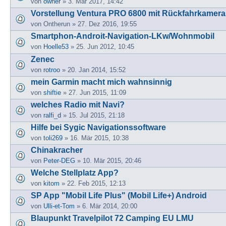
von
owner
» 3. Mär 2017, 14:42
Vorstellung Ventura PRO 6800 mit Rückfahrkamer
von
Ontherun
» 27. Dez 2016, 19:55
Smartphon-Androit-Navigation-LKw/Wohnmobil
von
Hoelle53
» 25. Jun 2012, 10:45
Zenec
von
rotroo
» 20. Jan 2014, 15:52
mein Garmin macht mich wahnsinnig
von
shiftie
» 27. Jun 2015, 11:09
welches Radio mit Navi?
von
ralfi_d
» 15. Jul 2015, 21:18
Hilfe bei Sygic Navigationssoftware
von
toli269
» 16. Mär 2015, 10:38
Chinakracher
von
Peter-DEG
» 10. Mär 2015, 20:46
Welche Stellplatz App?
von
kitom
» 22. Feb 2015, 12:13
SP App "Mobil Life Plus" (Mobil Life+) Android
von
Ulli-et-Tom
» 6. Mär 2014, 20:00
Blaupunkt Travelpilot 72 Camping EU LMU