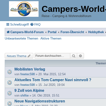
Campers-World
Reise - Camping & Wohnmobilforum
Schnellzugriff
FAQ
Campers-World-Forum
Portal
Foren-Übersicht
Hobbythek
Unbeantwortete Themen
Aktive Themen
Suche
Erweiterte Suche
Neues Thema
Theme
Mobilisten Verlag
von
freetec598
» 20. Mai 2015, 12:54
Aktuelles Tom Tom Camper Navi sinnvoll ?
von
freetec598
» 15. Jul 2020, 19:04
9 Zoll von Alpine
von
shiftie
» 14. Okt 2019, 15:51
Neue Navigationsstrukturen