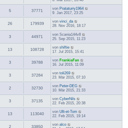
von
Prataturry1964
5
37771
9. Jan 2017, 23:25
von
vinci_da
26
179939
28. Nov 2016, 18:17
von
Scania144v8
3
44971
25. Sep 2015, 11:23
von
shiftie
13
108728
17. Jul 2015, 15:41
von
FrankiaFan
3
39788
16. Jul 2015, 11:09
von
toli269
3
37284
23. Mär 2015, 07:10
von
Peter-DEG
2
32730
10. Mär 2015, 21:33
von
CyberNils
3
37135
22. Feb 2015, 20:38
von
Ulli-et-Tom
13
113040
22. Feb 2015, 19:14
von
alco
2
33850