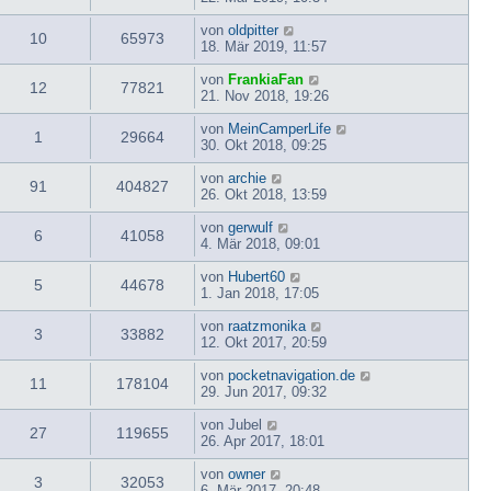
von
oldpitter
10
65973
18. Mär 2019, 11:57
von
FrankiaFan
12
77821
21. Nov 2018, 19:26
von
MeinCamperLife
1
29664
30. Okt 2018, 09:25
von
archie
91
404827
26. Okt 2018, 13:59
von
gerwulf
6
41058
4. Mär 2018, 09:01
von
Hubert60
5
44678
1. Jan 2018, 17:05
von
raatzmonika
3
33882
12. Okt 2017, 20:59
von
pocketnavigation.de
11
178104
29. Jun 2017, 09:32
von
Jubel
27
119655
26. Apr 2017, 18:01
von
owner
3
32053
6. Mär 2017, 20:48