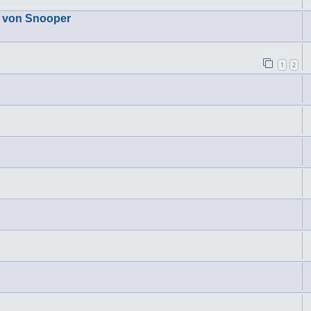
a von Snooper
1
2