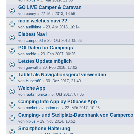
von
Nixus
» 5. Mär 2019, 21:33
GO LIVE Camper & Caravan
von
bonny
» 22. Mai 2013, 18:56
moin welches navi ??
von
audibirne
» 23. Apr 2018, 16:14
Elebest Navi
von
camper93
» 29. Okt 2018, 08:36
POI Daten für Campings
von
archie
» 23. Feb 2007, 00:26
Letztes Update möglich
von
gerwulf
» 20. Feb 2018, 17:02
Tablet als Navigationsgerät verwenden
von
Hubert60
» 30. Dez 2017, 21:40
Welche App
von
raatzmonika
» 6. Okt 2017, 07:35
Camping.Info App by POIbase App
von
pocketnavigation.de
» 22. Mär 2017, 10:26
Camping- und Stellplatz-Datenbank von Camperc
von
Nixus
» 29. Nov 2014, 13:52
Smartphone-Halterung