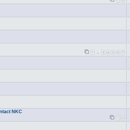
1
2
1
3
4
5
6
7
…
ontact NKC
1
2