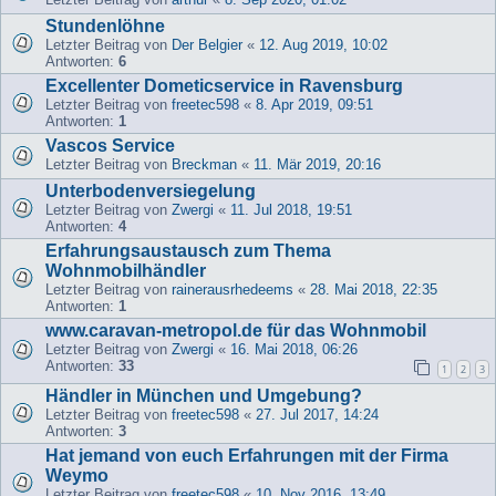
Stundenlöhne
Letzter Beitrag von
Der Belgier
«
12. Aug 2019, 10:02
Antworten:
6
Excellenter Dometicservice in Ravensburg
Letzter Beitrag von
freetec598
«
8. Apr 2019, 09:51
Antworten:
1
Vascos Service
Letzter Beitrag von
Breckman
«
11. Mär 2019, 20:16
Unterbodenversiegelung
Letzter Beitrag von
Zwergi
«
11. Jul 2018, 19:51
Antworten:
4
Erfahrungsaustausch zum Thema
Wohnmobilhändler
Letzter Beitrag von
rainerausrhedeems
«
28. Mai 2018, 22:35
Antworten:
1
www.caravan-metropol.de für das Wohnmobil
Letzter Beitrag von
Zwergi
«
16. Mai 2018, 06:26
Antworten:
33
1
2
3
Händler in München und Umgebung?
Letzter Beitrag von
freetec598
«
27. Jul 2017, 14:24
Antworten:
3
Hat jemand von euch Erfahrungen mit der Firma
Weymo
Letzter Beitrag von
freetec598
«
10. Nov 2016, 13:49