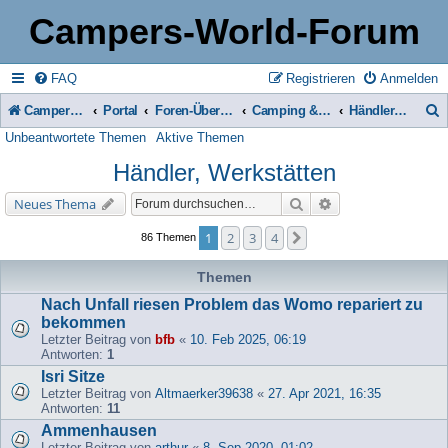
Campers-World-Forum
FAQ
Registrieren
Anmelden
Campers-World-Forum
Portal
Foren-Übersicht
Camping & Reise -> Fahrzeuge & Zubehör in der Praxis
Händler, Werkstätten
Unbeantwortete Themen
Aktive Themen
u
Händler, Werkstätten
c
h
Suche
Erweiterte Suche
Neues Thema
e
1
2
3
4
Nächste
86 Themen
Themen
Nach Unfall riesen Problem das Womo repariert zu
bekommen
Letzter Beitrag von
bfb
«
10. Feb 2025, 06:19
Antworten:
1
Isri Sitze
Letzter Beitrag von
Altmaerker39638
«
27. Apr 2021, 16:35
Antworten:
11
Ammenhausen
Letzter Beitrag von
arthur
«
8. Sep 2020, 01:02