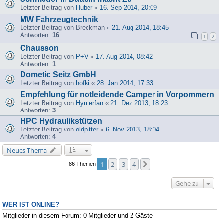
Letzter Beitrag von
Huber
«
16. Sep 2014, 20:09
MW Fahrzeugtechnik
Letzter Beitrag von
Breckman
«
21. Aug 2014, 18:45
Antworten:
16
1
2
Chausson
Letzter Beitrag von
P+V
«
17. Aug 2014, 08:42
Antworten:
1
Dometic Seitz GmbH
Letzter Beitrag von
hofki
«
28. Jan 2014, 17:33
Empfehlung für notleidende Camper in Vorpommern
Letzter Beitrag von
Hymerfan
«
21. Dez 2013, 18:23
Antworten:
3
HPC Hydraulikstützen
Letzter Beitrag von
oldpitter
«
6. Nov 2013, 18:04
Antworten:
4
Neues Thema
1
2
3
4
Nächste
86 Themen
Gehe zu
WER IST ONLINE?
Mitglieder in diesem Forum: 0 Mitglieder und 2 Gäste