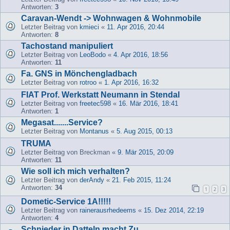
Antworten:
3
Caravan-Wendt -> Wohnwagen & Wohnmobile
Letzter Beitrag von
kmieci
«
11. Apr 2016, 20:44
Antworten:
8
Tachostand manipuliert
Letzter Beitrag von
LeoBodo
«
4. Apr 2016, 18:56
Antworten:
11
Fa. GNS in Mönchengladbach
Letzter Beitrag von
rotroo
«
1. Apr 2016, 16:32
FIAT Prof. Werkstatt Neumann in Stendal
Letzter Beitrag von
freetec598
«
16. Mär 2016, 18:41
Antworten:
1
Megasat.......Service?
Letzter Beitrag von
Montanus
«
5. Aug 2015, 00:13
TRUMA
Letzter Beitrag von
Breckman
«
9. Mär 2015, 20:09
Antworten:
11
Wie soll ich mich verhalten?
Letzter Beitrag von
derAndy
«
21. Feb 2015, 11:24
Antworten:
34
1
2
3
Dometic-Service 1A!!!!!
Letzter Beitrag von
rainerausrhedeems
«
15. Dez 2014, 22:19
Antworten:
4
Schnieder in Datteln macht Zu