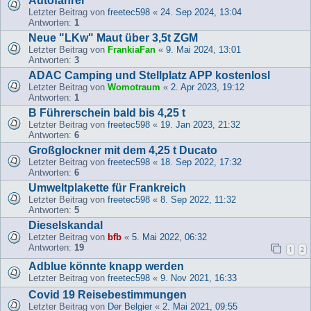
Autofahrer
Letzter Beitrag von
freetec598
«
24. Sep 2024, 13:04
Antworten:
1
Neue "LKw" Maut über 3,5t ZGM
Letzter Beitrag von
FrankiaFan
«
9. Mai 2024, 13:01
Antworten:
3
ADAC Camping und Stellplatz APP kostenlosl
Letzter Beitrag von
Womotraum
«
2. Apr 2023, 19:12
Antworten:
1
B Führerschein bald bis 4,25 t
Letzter Beitrag von
freetec598
«
19. Jan 2023, 21:32
Antworten:
6
Großglockner mit dem 4,25 t Ducato
Letzter Beitrag von
freetec598
«
18. Sep 2022, 17:32
Antworten:
6
Umweltplakette für Frankreich
Letzter Beitrag von
freetec598
«
8. Sep 2022, 11:32
Antworten:
5
Dieselskandal
Letzter Beitrag von
bfb
«
5. Mai 2022, 06:32
Antworten:
19
1
2
Adblue könnte knapp werden
Letzter Beitrag von
freetec598
«
9. Nov 2021, 16:33
Covid 19 Reisebestimmungen
Letzter Beitrag von
Der Belgier
«
2. Mai 2021, 09:55