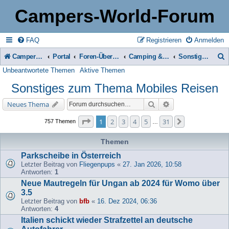
Campers-World-Forum
FAQ
Registrieren
Anmelden
Campers-World-Forum
Portal
Foren-Übersicht
Camping & Reise -> Fahrzeuge & Zubehör in der Praxis
Sonstiges zum Thema Mobiles Reisen
Unbeantwortete Themen
Aktive Themen
u
Sonstiges zum Thema Mobiles Reisen
c
h
Suche
Erweiterte Suche
Neues Thema
e
Seite
1
von
31
1
2
3
4
5
31
Nächste
757 Themen
…
Themen
Parkscheibe in Österreich
Letzter Beitrag von
Fliegenpups
«
27. Jan 2026, 10:58
Antworten:
1
Neue Mautregeln für Ungan ab 2024 für Womo über
3.5
Letzter Beitrag von
bfb
«
16. Dez 2024, 06:36
Antworten:
4
Italien schickt wieder Strafzettel an deutsche