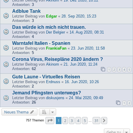
Letzter Beitrag von
Akinom
«
19. Dez 2020, 20:22
Antworten:
3
Adblue Tank
Letzter Beitrag von
Edgar
«
28. Sep 2020, 15:23
Antworten:
3
Das würde ich mich nicht trauen.
Letzter Beitrag von
Der Belgier
«
14. Aug 2020, 08:31
Antworten:
4
Warntafel Italien - Spanien
Letzter Beitrag von
FrankiaFan
«
23. Jun 2020, 11:58
Antworten:
5
Corona Virus, Reisepläne 2020 ändern ?
Letzter Beitrag von
Akinom
«
21. Jun 2020, 11:24
Antworten:
62
1
2
3
4
5
Gute Laune - Virtuelles Reisen
Letzter Beitrag von
Erdnuss
«
16. Jun 2020, 10:26
Antworten:
2
Jemand Pfingsten unterwegs?
Letzter Beitrag von
diskusjens
«
24. Mai 2020, 09:49
Antworten:
26
1
2
Neues Thema
Seite
1
von
31
1
2
3
4
5
31
Nächste
757 Themen
…
Gehe zu