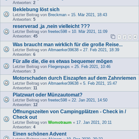
Antworten:
2
Beklebung löst sich
Letzter Beitrag von
Breckman
«
15. Mär 2021, 18:43
Antworten:
5
reserverad ,ja ,nein vielleicht ???
Letzter Beitrag von
freetec598
«
10. Mär 2021, 11:09
Antworten:
45
1
2
3
4
Was braucht man wirklich für die große Reise...
Letzter Beitrag von
Altmaerker39638
«
27. Feb 2021, 18:39
Antworten:
6
Für alle die, die es etwas bequemer mögen
Letzter Beitrag von
Fliegenpups
«
25. Feb 2021, 10:46
Antworten:
3
Motorschaden durch Eiszapfen auf dem Zahnriemen
Letzter Beitrag von
Altmaerker39638
«
5. Feb 2021, 15:47
Antworten:
11
Platzwart oder Münzautomat?
Letzter Beitrag von
freetec598
«
22. Jan 2021, 14:50
Antworten:
12
Öffnungszeiten von Campingplätzen - Check in /
Check out
Letzter Beitrag von
Womotraum
«
17. Jan 2021, 20:11
Antworten:
4
Einen schönen Advent