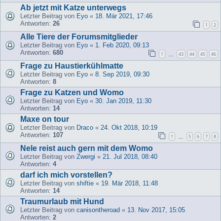
Ab jetzt mit Katze unterwegs
Letzter Beitrag von
Eyo
«
18. Mär 2021, 17:46
Antworten:
26
1
2
Alle Tiere der Forumsmitglieder
Letzter Beitrag von
Eyo
«
1. Feb 2020, 09:13
Antworten:
680
1
43
44
45
46
…
Frage zu Haustierkühlmatte
Letzter Beitrag von
Eyo
«
8. Sep 2019, 09:30
Antworten:
8
Frage zu Katzen und Womo
Letzter Beitrag von
Eyo
«
30. Jan 2019, 11:30
Antworten:
14
Maxe on tour
Letzter Beitrag von
Draco
«
24. Okt 2018, 10:19
Antworten:
107
1
5
6
7
8
…
Nele reist auch gern mit dem Womo
Letzter Beitrag von
Zwergi
«
21. Jul 2018, 08:40
Antworten:
4
darf ich mich vorstellen?
Letzter Beitrag von
shiftie
«
19. Mär 2018, 11:48
Antworten:
14
Traumurlaub mit Hund
Letzter Beitrag von
canisontheroad
«
13. Nov 2017, 15:05
Antworten:
2