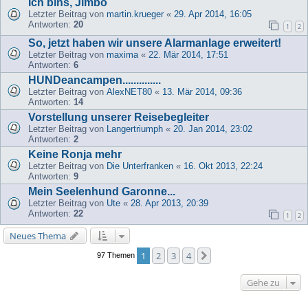
Ich bins, Jimbo
Letzter Beitrag von
martin.krueger
«
29. Apr 2014, 16:05
Antworten:
20
1
2
So, jetzt haben wir unsere Alarmanlage erweitert!
Letzter Beitrag von
maxima
«
22. Mär 2014, 17:51
Antworten:
6
HUNDeancampen..............
Letzter Beitrag von
AlexNET80
«
13. Mär 2014, 09:36
Antworten:
14
Vorstellung unserer Reisebegleiter
Letzter Beitrag von
Langertriumph
«
20. Jan 2014, 23:02
Antworten:
2
Keine Ronja mehr
Letzter Beitrag von
Die Unterfranken
«
16. Okt 2013, 22:24
Antworten:
9
Mein Seelenhund Garonne...
Letzter Beitrag von
Ute
«
28. Apr 2013, 20:39
Antworten:
22
1
2
Neues Thema
1
2
3
4
Nächste
97 Themen
Gehe zu