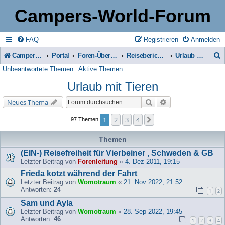
Campers-World-Forum
FAQ
Registrieren
Anmelden
Campers-World-Forum
Portal
Foren-Übersicht
Reiseberichte & Reisetipps, Stell- & Campingplätze
Urlaub mit Tieren
Unbeantwortete Themen
Aktive Themen
u
Urlaub mit Tieren
c
h
Suche
Erweiterte Suche
Neues Thema
e
1
2
3
4
Nächste
97 Themen
Themen
(EIN-) Reisefreiheit für Vierbeiner , Schweden & GB
Letzter Beitrag von
Forenleitung
«
4. Dez 2011, 19:15
Frieda kotzt während der Fahrt
Letzter Beitrag von
Womotraum
«
21. Nov 2022, 21:52
Antworten:
24
1
2
Sam und Ayla
Letzter Beitrag von
Womotraum
«
28. Sep 2022, 19:45
Antworten:
46
1
2
3
4