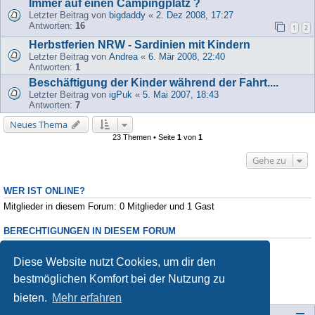
Immer auf einen Campingplatz ?
Letzter Beitrag von
bigdaddy
«
2. Dez 2008, 17:27
Antworten:
16
1
2
Herbstferien NRW - Sardinien mit Kindern
Letzter Beitrag von
Andrea
«
6. Mär 2008, 22:40
Antworten:
1
Beschäftigung der Kinder während der Fahrt....
Letzter Beitrag von
igPuk
«
5. Mai 2007, 18:43
Antworten:
7
Neues Thema
23 Themen • Seite
1
von
1
Gehe zu
WER IST ONLINE?
Mitglieder in diesem Forum: 0 Mitglieder und 1 Gast
BERECHTIGUNGEN IN DIESEM FORUM
Du darfst
keine
neuen Themen in diesem Forum erstellen.
Du darfst
keine
Antworten zu Themen in diesem Forum erstellen.
Diese Website nutzt Cookies, um dir den
Du darfst deine Beiträge in diesem Forum
nicht
ändern.
bestmöglichen Komfort bei der Nutzung zu
Du darfst deine Beiträge in diesem Forum
nicht
löschen.
Du darfst
keine
Dateianhänge in diesem Forum erstellen.
bieten.
Mehr erfahren