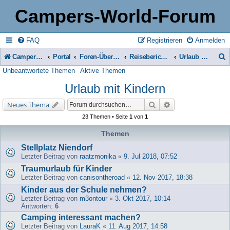
Campers-World-Forum
FAQ
Registrieren
Anmelden
Campers-World-Forum
Portal
Foren-Übersicht
Reiseberichte & Reisetipps, Stell- & Campingplätze
Urlaub mit Kindern
Unbeantwortete Themen
Aktive Themen
u
Urlaub mit Kindern
c
h
Suche
Erweiterte Suche
Neues Thema
e
23 Themen • Seite
1
von
1
Themen
Stellplatz Niendorf
Letzter Beitrag von
raatzmonika
«
9. Jul 2018, 07:52
Traumurlaub für Kinder
Letzter Beitrag von
canisontheroad
«
12. Nov 2017, 18:38
Kinder aus der Schule nehmen?
Letzter Beitrag von
m3ontour
«
3. Okt 2017, 10:14
Antworten:
6
Camping interessant machen?
Letzter Beitrag von
LauraK
«
11. Aug 2017, 14:58