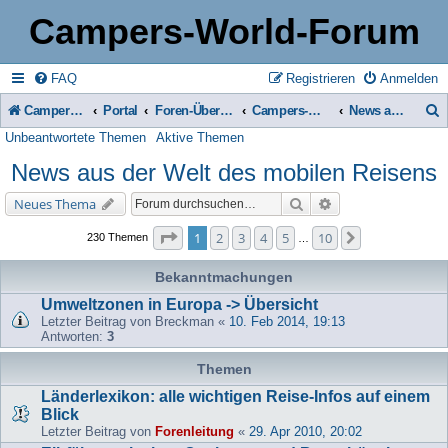
Campers-World-Forum
FAQ
Registrieren
Anmelden
Campers-World-Forum
Portal
Foren-Übersicht
Campers-World-Forum Intern
News aus der Welt des mobilen Reisens
Unbeantwortete Themen
Aktive Themen
u
News aus der Welt des mobilen Reisens
c
h
Suche
Erweiterte Suche
Neues Thema
e
Seite
1
von
10
1
2
3
4
5
10
Nächste
230 Themen
…
Bekanntmachungen
Umweltzonen in Europa -> Übersicht
Letzter Beitrag von
Breckman
«
10. Feb 2014, 19:13
Antworten:
3
Themen
Länderlexikon: alle wichtigen Reise-Infos auf einem
Blick
Letzter Beitrag von
Forenleitung
«
29. Apr 2010, 20:02