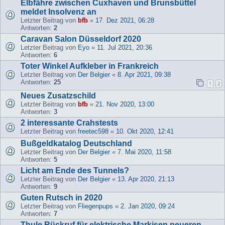
Elbfähre zwischen Cuxhaven und Brunsbüttel
meldet Insolvenz an
Letzter Beitrag von
bfb
«
17. Dez 2021, 06:28
Antworten:
2
Caravan Salon Düsseldorf 2020
Letzter Beitrag von
Eyo
«
11. Jul 2021, 20:36
Antworten:
6
Toter Winkel Aufkleber in Frankreich
Letzter Beitrag von
Der Belgier
«
8. Apr 2021, 09:38
Antworten:
25
1
2
Neues Zusatzschild
Letzter Beitrag von
bfb
«
21. Nov 2020, 13:00
Antworten:
3
2 interessante Crahstests
Letzter Beitrag von
freetec598
«
10. Okt 2020, 12:41
Bußgeldkatalog Deutschland
Letzter Beitrag von
Der Belgier
«
7. Mai 2020, 11:58
Antworten:
5
Licht am Ende des Tunnels?
Letzter Beitrag von
Der Belgier
«
13. Apr 2020, 21:13
Antworten:
9
Guten Rutsch in 2020
Letzter Beitrag von
Fliegenpups
«
2. Jan 2020, 09:24
Antworten:
7
Thule Rückruf für elektrische Markisen neueren