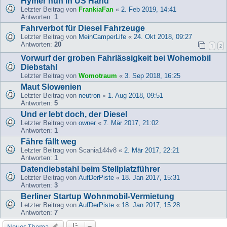
Hymer nun in US Hand
Letzter Beitrag von
FrankiaFan
«
2. Feb 2019, 14:41
Antworten:
1
Fahrverbot für Diesel Fahrzeuge
Letzter Beitrag von
MeinCamperLife
«
24. Okt 2018, 09:27
Antworten:
20
1
2
Vorwurf der groben Fahrlässigkeit bei Wohemobil
Diebstahl
Letzter Beitrag von
Womotraum
«
3. Sep 2018, 16:25
Maut Slowenien
Letzter Beitrag von
neutron
«
1. Aug 2018, 09:51
Antworten:
5
Und er lebt doch, der Diesel
Letzter Beitrag von
owner
«
7. Mär 2017, 21:02
Antworten:
1
Fähre fällt weg
Letzter Beitrag von
Scania144v8
«
2. Mär 2017, 22:21
Antworten:
1
Datendiebstahl beim Stellplatzführer
Letzter Beitrag von
AufDerPiste
«
18. Jan 2017, 15:31
Antworten:
3
Berliner Startup Wohnmobil-Vermietung
Letzter Beitrag von
AufDerPiste
«
18. Jan 2017, 15:28
Antworten:
7
Neues Thema